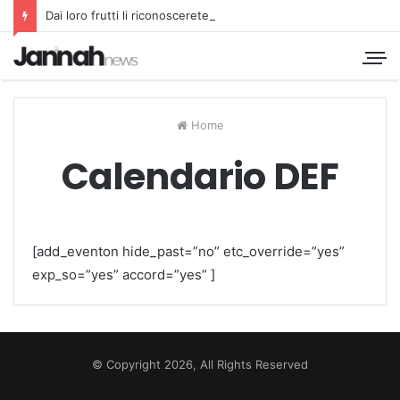
Dai loro frutti li riconoscerete
Home
Calendario DEF
[add_eventon hide_past=”no” etc_override=”yes”
exp_so=”yes” accord=”yes” ]
© Copyright 2026, All Rights Reserved