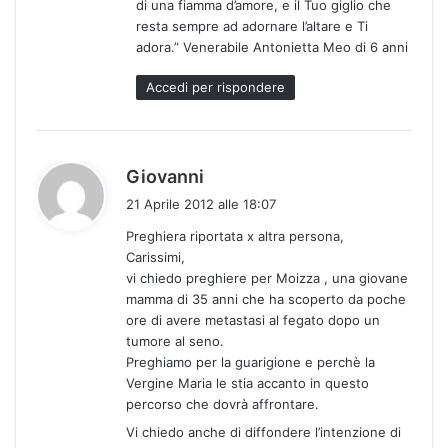
di una fiamma d’amore, e il Tuo giglio che
o
resta sempre ad adornare l’altare e Ti
:
adora.” Venerabile Antonietta Meo di 6 anni
Accedi per rispondere
h
Giovanni
a
21 Aprile 2012 alle 18:07
d
Preghiera riportata x altra persona,
e
Carissimi,
t
vi chiedo preghiere per Moizza , una giovane
t
mamma di 35 anni che ha scoperto da poche
o
ore di avere metastasi al fegato dopo un
:
tumore al seno.
Preghiamo per la guarigione e perchè la
Vergine Maria le stia accanto in questo
percorso che dovrà affrontare.
Vi chiedo anche di diffondere l’intenzione di