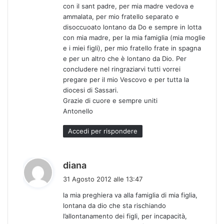
con il sant padre, per mia madre vedova e
ammalata, per mio fratello separato e
disoccuoato lontano da Do e sempre in lotta
con mia madre, per la mia famiglia (mia moglie
e i miei figli), per mio fratello frate in spagna
e per un altro che è lontano da Dio. Per
concludere nel ringraziarvi tutti vorrei
pregare per il mio Vescovo e per tutta la
diocesi di Sassari.
Grazie di cuore e sempre uniti
Antonello
Accedi per rispondere
h
diana
a
31 Agosto 2012 alle 13:47
d
la mia preghiera va alla famiglia di mia figlia,
e
lontana da dio che sta rischiando
t
l’allontanamento dei figli, per incapacità,
t