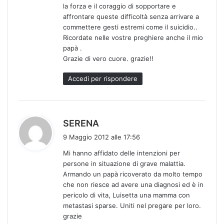
la forza e il coraggio di sopportare e
affrontare queste difficoltà senza arrivare a
commettere gesti estremi come il suicidio..
Ricordate nelle vostre preghiere anche il mio
papà .
Grazie di vero cuore. grazie!!
Accedi per rispondere
h
SERENA
a
9 Maggio 2012 alle 17:56
d
Mi hanno affidato delle intenzioni per
e
persone in situazione di grave malattia.
t
Armando un papà ricoverato da molto tempo
t
che non riesce ad avere una diagnosi ed è in
o
pericolo di vita, Luisetta una mamma con
:
metastasi sparse. Uniti nel pregare per loro.
grazie