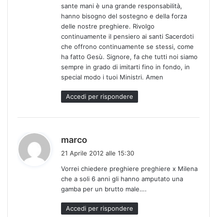
sante mani è una grande responsabilità,
t
hanno bisogno del sostegno e della forza
o
delle nostre preghiere. Rivolgo
:
continuamente il pensiero ai santi Sacerdoti
che offrono continuamente se stessi, come
ha fatto Gesù. Signore, fa che tutti noi siamo
sempre in grado di imitarti fino in fondo, in
special modo i tuoi Ministri. Amen
Accedi per rispondere
h
marco
a
21 Aprile 2012 alle 15:30
d
Vorrei chiedere preghiere preghiere x Milena
e
che a soli 6 anni gli hanno amputato una
t
gamba per un brutto male….
t
o
Accedi per rispondere
: