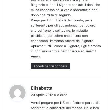
Ringrazio e lodo il Signore per tutti i doni che
mi ha concesso nella vita e soprattutto per il
dono che mi fa di seguirlo.
Prego per tutti i fratelli del mondo, per i
sofferenti, per gli abbandonati, per coloro
che soffrono la solitudine, le malattie
psichiche, per coloro che ancora non
conoscono l’immenso Amore del Signore.
Apriamo tutti il cuore al Signore, Egli è pronto
in ogni momento a perdonarci e ad amarci!
Amen.
Accedi per rispondere
h
Elisabetta
a
20 Aprile 2012 alle 8:22
d
Vorrei pregare per il Santo Padre e per tutti i
e
Sacerdoti e consacrati del mondo. Nelle loro
t