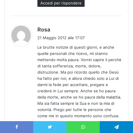
Accedi per rispondere
h
Rosa
a
21 Maggio 2012 alle 17:07
d
Le brutte notizie di questi giorni, e anche
e
quelle personali che ricevo, mi stanno
t
mettendo molta paura. Vorrei capire il perchè
t
di tanta sofferenza, morte, dolore,
o
distruzione. Ma poi ricordo quello che Gesù
:
ha fatto per noi, e allora chiedo solo a Lui di
darmi la fede per accettare, pregare e
credere in Lui sempre. Anche se ho paura
della morte, anche se ho paura della malattia.
Ma sia fatta sempre la Sua e non la mia di
volontà. Prego per tutte le persone che
come me in questo momento sono confuse.
Accedi per rispondere