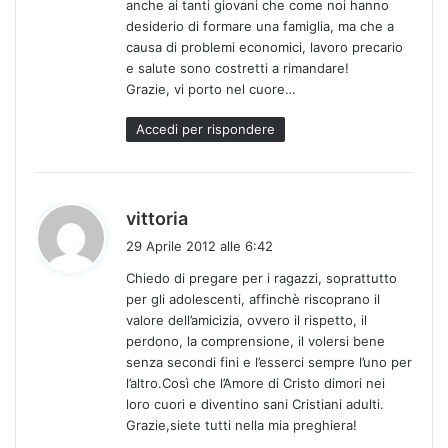
anche ai tanti giovani che come noi hanno
desiderio di formare una famiglia, ma che a
causa di problemi economici, lavoro precario
e salute sono costretti a rimandare!
Grazie, vi porto nel cuore…
Accedi per rispondere
h
vittoria
a
29 Aprile 2012 alle 6:42
d
Chiedo di pregare per i ragazzi, soprattutto
e
per gli adolescenti, affinchè riscoprano il
t
valore dell’amicizia, ovvero il rispetto, il
t
perdono, la comprensione, il volersi bene
o
senza secondi fini e l’esserci sempre l’uno per
:
l’altro.Così che l’Amore di Cristo dimori nei
loro cuori e diventino sani Cristiani adulti.
Grazie,siete tutti nella mia preghiera!