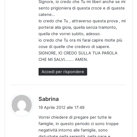
Signore, io credo che Tu mi liberi anche se mi
sento prigioniera di questa croce e di queste
catene…
Io credo che Tu , attraverso questa prova , mi
porterai alla gioia, quella senza tramonto,
quella che vorrei subito, adesso.
io credo che Tu ora mi farai capire molte più
cose di quelle che credevo di sapere.
SIGNORE, IO CREDO SULLA TUA PAROLA
CHE MI SALVI…….. AMEN.
Accedi per rispondere
h
Sabrina
a
19 Aprile 2012 alle 17:49
d
Vorrei chiedere di pregare per tutte le
e
famiglie, in questo periodo ci sono troppe
t
negatività intorno alle famiglie, sono
t
disturbate nella serenità, nella pace e