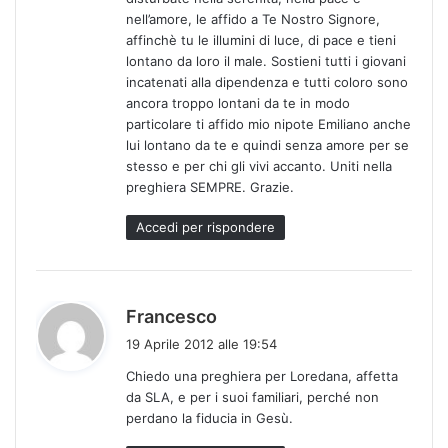
o
nell’amore, le affido a Te Nostro Signore,
:
affinchè tu le illumini di luce, di pace e tieni
lontano da loro il male. Sostieni tutti i giovani
incatenati alla dipendenza e tutti coloro sono
ancora troppo lontani da te in modo
particolare ti affido mio nipote Emiliano anche
lui lontano da te e quindi senza amore per se
stesso e per chi gli vivi accanto. Uniti nella
preghiera SEMPRE. Grazie.
Accedi per rispondere
h
Francesco
a
19 Aprile 2012 alle 19:54
d
Chiedo una preghiera per Loredana, affetta
e
da SLA, e per i suoi familiari, perché non
t
perdano la fiducia in Gesù.
t