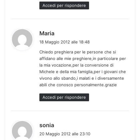
Accedi per rispondere
h
Maria
a
18 Maggio 2012 alle 18:48
d
Chiedo preghiera per le persone che si
e
affidano alle mie preghiere,in particolare per
t
la mia vocazione,per la conversione di
t
Michele e della mia famiglia,per i giovani che
o
vivono allo sbando,i malati e i diversamente
:
abili che conosco personalmente.grazie
Accedi per rispondere
h
sonia
a
20 Maggio 2012 alle 23:10
d