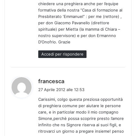
chiedere una preghiera anche per l’equipe
formativa della nostra “Casa di formazione al
Presbiterato ‘Emmanuel” : per me (rettore) ,
per don Giacomo Pavanello (direttore
spirituale) per Mietta (la mamma di Chiara –
nostro supervisore) e per don Ermannno
D’Onofrio. Grazie
Accedi per rispondere
h
francesca
a
27 Aprile 2012 alle 12:53
d
Carissimi, colgo questa preziosa opportunità
e
di preghiera comune per aiutare le persone
t
care, e in particolar modo il mio compagno
t
Simone,perchè possa scoprire presto l’amore
o
infinito che ns Signore riserva ai suoi figli, e
:
ritrovarci un giorno a pregare insieme! penso