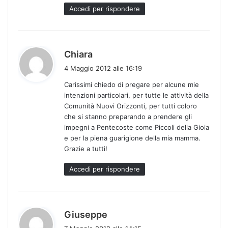
Accedi per rispondere
h
Chiara
a
4 Maggio 2012 alle 16:19
d
Carissimi chiedo di pregare per alcune mie
e
intenzioni particolari, per tutte le attività della
t
Comunità Nuovi Orizzonti, per tutti coloro
t
che si stanno preparando a prendere gli
o
impegni a Pentecoste come Piccoli della Gioia
:
e per la piena guarigione della mia mamma.
Grazie a tutti!
Accedi per rispondere
h
Giuseppe
a