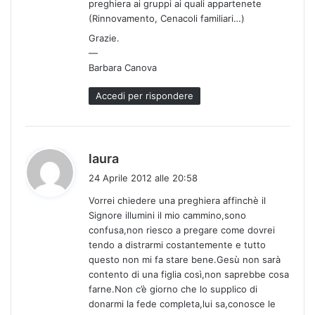
preghiera ai gruppi ai quali appartenete
(Rinnovamento, Cenacoli familiari…)
Grazie.
—
Barbara Canova
Accedi per rispondere
h
laura
a
24 Aprile 2012 alle 20:58
d
Vorrei chiedere una preghiera affinchè il
e
Signore illumini il mio cammino,sono
t
confusa,non riesco a pregare come dovrei
t
tendo a distrarmi costantemente e tutto
o
questo non mi fa stare bene.Gesù non sarà
:
contento di una figlia così,non saprebbe cosa
farne.Non c’è giorno che lo supplico di
donarmi la fede completa,lui sa,conosce le