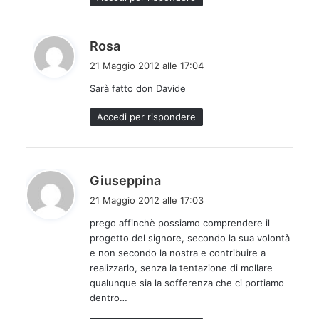
h
Rosa
a
21 Maggio 2012 alle 17:04
d
Sarà fatto don Davide
e
t
Accedi per rispondere
t
o
:
h
Giuseppina
a
21 Maggio 2012 alle 17:03
d
prego affinchè possiamo comprendere il
e
progetto del signore, secondo la sua volontà
t
e non secondo la nostra e contribuire a
t
realizzarlo, senza la tentazione di mollare
o
qualunque sia la sofferenza che ci portiamo
:
dentro…