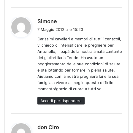
h
Simone
a
7 Maggio 2012 alle 15:23
d
Carissimi cavalieri e membri di tutti i cenacoli,
e
vi chiedo di intensificare le preghiere per
t
Antonello, il papà della nostra amata cantante
t
dei giullari Ilaria Tedde. Ha avuto un
o
peggioramento delle sue condizioni di salute
:
e sta lottando per tornare in piena salute.
Aiutiamo con la nostra preghiera lui e la sua
famiglia a vivere al meglio questo difficile
momento!grazie di cuore a tutti voi!
Accedi per rispondere
h
don Ciro
a