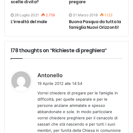
scelte di vita?
pregare
26 Luglio 2021
2.758
31 Marzo 2018
1.122
L’irrealtà del male
Buona Pasqua da tutta la
famiglia Nuovi Orizzonti!
178 thoughts on “Richieste di preghiera”
h
Antonello
a
19 Aprile 2012 alle 14:54
d
Vorrei chiedere di pregare per le famiglie in
e
difficoltà, per quelle separate e per le
t
persone anziane ammalate e spesso
t
abbandonate e sole. In modo particolare
o
vorrei chiedere preghiere per il cenacolo di
:
sassari che stà nascendo e per tutti i suoi
membri, per l’unità della Chiesa in comunione