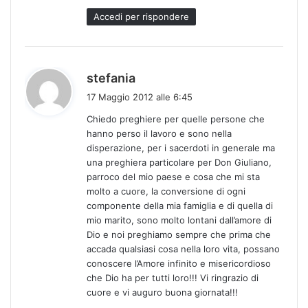
Accedi per rispondere
h
stefania
a
17 Maggio 2012 alle 6:45
d
Chiedo preghiere per quelle persone che
e
hanno perso il lavoro e sono nella
t
disperazione, per i sacerdoti in generale ma
t
una preghiera particolare per Don Giuliano,
o
parroco del mio paese e cosa che mi sta
:
molto a cuore, la conversione di ogni
componente della mia famiglia e di quella di
mio marito, sono molto lontani dall’amore di
Dio e noi preghiamo sempre che prima che
accada qualsiasi cosa nella loro vita, possano
conoscere l’Amore infinito e misericordioso
che Dio ha per tutti loro!!! Vi ringrazio di
cuore e vi auguro buona giornata!!!