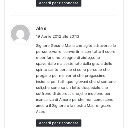
o
Accedi per rispondere
:
h
alex
a
19 Aprile 2012 alle 20:13
d
Signore Gesù e Maria che agite attraverso le
e
persone,vorrei convertirmi con tutto il cuore
t
e per farlo ho bisogno di aiuto,sono
t
spaventato ma sostenuto dalla grazia dello
o
spirito santo perche ci sono persone che
:
pregano per me,vorrei che pregassimo
insieme per tutti quei giovani che si sentono
soli,che sono su un letto d’ospedale,che
soffrono di depressione,che muoiono per
mancanza di Amore perche non conoscono
ancora il Signore e la nostra Madre. grazie,
ALex
Accedi per rispondere