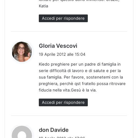
Katia
Accedi per rispondere
h
Gloria Vescovi
a
19 Aprile 2012 alle 15:04
d
Kiedo preghiere per un padre di famiglia in
e
serie difficoltà di lavoro e di salute e per la
t
sua famiglia. Per favore, sostenetemi con la
t
preghiera, perchè qst fratello possa ritrovare
o
fiducia nella vita.Gesù è la via.
:
Accedi per rispondere
h
don Davide
a