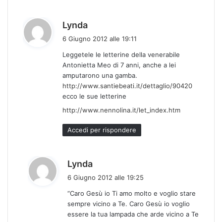
h
Lynda
a
6 Giugno 2012 alle 19:11
d
Leggetele le letterine della venerabile
e
Antonietta Meo di 7 anni, anche a lei
t
amputarono una gamba.
t
http://www.santiebeati.it/dettaglio/90420
o
ecco le sue letterine
:
http://www.nennolina.it/let_index.htm
Accedi per rispondere
h
Lynda
a
6 Giugno 2012 alle 19:25
d
“Caro Gesù io Ti amo molto e voglio stare
e
sempre vicino a Te. Caro Gesù io voglio
t
essere la tua lampada che arde vicino a Te
t