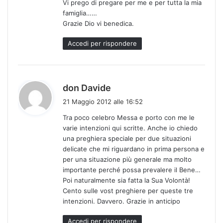
Vi prego di pregare per me e per tutta la mia
famiglia……
Grazie Dio vi benedica.
Accedi per rispondere
h
don Davide
a
21 Maggio 2012 alle 16:52
d
Tra poco celebro Messa e porto con me le
e
varie intenzioni qui scritte. Anche io chiedo
t
una preghiera speciale per due situazioni
t
delicate che mi riguardano in prima persona e
o
per una situazione più generale ma molto
:
importante perché possa prevalere il Bene…
Poi naturalmente sia fatta la Sua Volontà!
Cento sulle vost preghiere per queste tre
intenzioni. Davvero. Grazie in anticipo
Accedi per rispondere