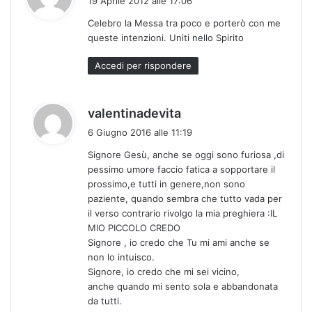
19 Aprile 2012 alle 17:06
d
Celebro la Messa tra poco e porterò con me
e
queste intenzioni. Uniti nello Spirito
t
t
Accedi per rispondere
o
:
h
valentinadevita
a
6 Giugno 2016 alle 11:19
d
Signore Gesù, anche se oggi sono furiosa ,di
e
pessimo umore faccio fatica a sopportare il
t
prossimo,e tutti in genere,non sono
t
paziente, quando sembra che tutto vada per
o
il verso contrario rivolgo la mia preghiera :IL
:
MIO PICCOLO CREDO
Signore , io credo che Tu mi ami anche se
non lo intuisco.
Signore, io credo che mi sei vicino,
anche quando mi sento sola e abbandonata
da tutti.