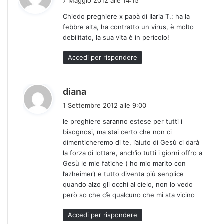
7 Maggio 2012 alle 14:15
d
Chiedo preghiere x papà di Ilaria T.: ha la
e
febbre alta, ha contratto un virus, è molto
t
debilitato, la sua vita è in pericolo!
t
o
Accedi per rispondere
:
h
diana
a
1 Settembre 2012 alle 9:00
d
le preghiere saranno estese per tutti i
e
bisognosi, ma stai certo che non ci
t
dimenticheremo di te, l’aiuto di Gesù ci darà
t
la forza di lottare, anch’io tutti i giorni offro a
o
Gesù le mie fatiche ( ho mio marito con
:
l’azheimer) e tutto diventa più senplice
quando alzo gli occhi al cielo, non lo vedo
però so che c’è qualcuno che mi sta vicino
Accedi per rispondere