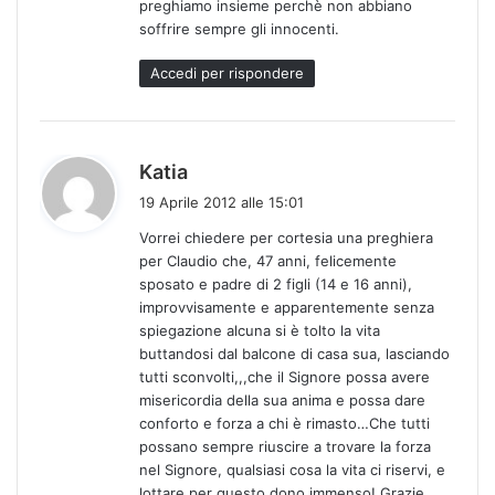
preghiamo insieme perchè non abbiano
o
soffrire sempre gli innocenti.
:
Accedi per rispondere
h
Katia
a
19 Aprile 2012 alle 15:01
d
Vorrei chiedere per cortesia una preghiera
e
per Claudio che, 47 anni, felicemente
t
sposato e padre di 2 figli (14 e 16 anni),
t
improvvisamente e apparentemente senza
o
spiegazione alcuna si è tolto la vita
:
buttandosi dal balcone di casa sua, lasciando
tutti sconvolti,,,che il Signore possa avere
misericordia della sua anima e possa dare
conforto e forza a chi è rimasto…Che tutti
possano sempre riuscire a trovare la forza
nel Signore, qualsiasi cosa la vita ci riservi, e
lottare per questo dono immenso! Grazie,