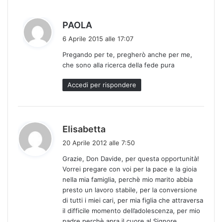
h
PAOLA
a
6 Aprile 2015 alle 17:07
d
Pregando per te, pregherò anche per me,
e
che sono alla ricerca della fede pura
t
t
Accedi per rispondere
o
:
h
Elisabetta
a
20 Aprile 2012 alle 7:50
d
Grazie, Don Davide, per questa opportunità!
e
Vorrei pregare con voi per la pace e la gioia
t
nella mia famiglia, perchè mio marito abbia
t
presto un lavoro stabile, per la conversione
o
di tutti i miei cari, per mia figlia che attraversa
:
il difficile momento dell’adolescenza, per mio
padre perchè apra il cuore al Signore.