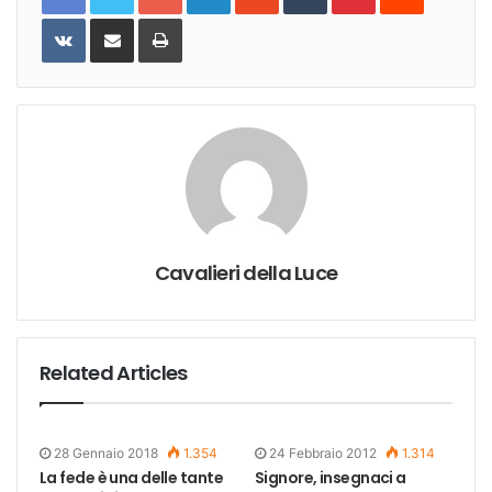
VKontakte
Share
Print
via
Email
Cavalieri della Luce
Related Articles
28 Gennaio 2018
1.354
24 Febbraio 2012
1.314
La fede è una delle tante
Signore, insegnaci a