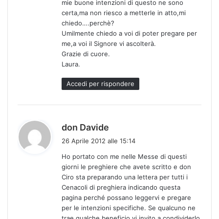
mie buone intenzioni di questo ne sono
certa,ma non riesco a metterle in atto,mi
chiedo….perchè?
Umilmente chiedo a voi di poter pregare per
me,a voi il Signore vi ascolterà.
Grazie di cuore.
Laura.
Accedi per rispondere
h
don Davide
a
26 Aprile 2012 alle 15:14
d
Ho portato con me nelle Messe di questi
e
giorni le preghiere che avete scritto e don
t
Ciro sta preparando una lettera per tutti i
t
Cenacoli di preghiera indicando questa
o
pagina perché possano leggervi e pregare
:
per le intenzioni specifiche. Se qualcuno ne
trae qualche beneficio vi invito a condividerlo