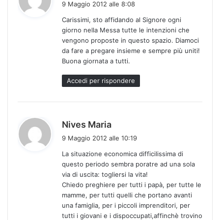
9 Maggio 2012 alle 8:08
d
Carissimi, sto affidando al Signore ogni
e
giorno nella Messa tutte le intenzioni che
t
vengono proposte in questo spazio. Diamoci
t
da fare a pregare insieme e sempre più uniti!
o
Buona giornata a tutti.
:
Accedi per rispondere
h
Nives Maria
a
9 Maggio 2012 alle 10:19
d
La situazione economica difficilissima di
e
questo periodo sembra poratre ad una sola
t
via di uscita: togliersi la vita!
t
Chiedo preghiere per tutti i papà, per tutte le
o
mamme, per tutti quelli che portano avanti
:
una famiglia, per i piccoli imprenditori, per
tutti i giovani e i dispoccupati,affinchè trovino