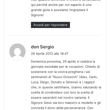
qui perché anche per noi saperlo è una
grande gioia e possiamo ringraziare il
Signore!
Accedi per rispondere
h
don Sergio
a
26 Aprile 2012 alle 18:47
d
Domenica prossima, 29 aprile si celebra la
e
giornata mondiale per le vocazioni. Chiedo di
t
sostenere con la vostra preghiera i sei
t
seminaristi di “Nuovi Orizzonti” (Alex, Carlo,
o
Luca, Diego, Donato e Simone) e i ragazzi
:
che, in queste settimane, stanno valutando la
scelta di condividere con loro la scelta di
essere sacerdoti nel nostro carisma. Il
Signore Gesù sia loro maestro e modello e gli
conceda il dono della perseveranza. Oso