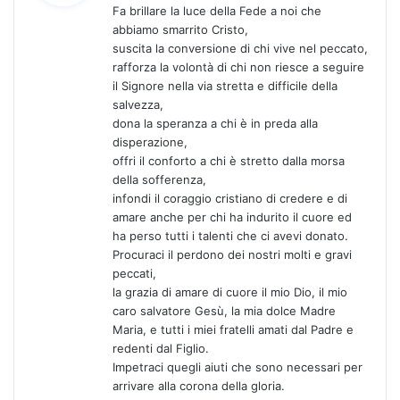
Fa brillare la luce della Fede a noi che
e
abbiamo smarrito Cristo,
t
suscita la conversione di chi vive nel peccato,
t
rafforza la volontà di chi non riesce a seguire
o
il Signore nella via stretta e difficile della
:
salvezza,
dona la speranza a chi è in preda alla
disperazione,
offri il conforto a chi è stretto dalla morsa
della sofferenza,
infondi il coraggio cristiano di credere e di
amare anche per chi ha indurito il cuore ed
ha perso tutti i talenti che ci avevi donato.
Procuraci il perdono dei nostri molti e gravi
peccati,
la grazia di amare di cuore il mio Dio, il mio
caro salvatore Gesù, la mia dolce Madre
Maria, e tutti i miei fratelli amati dal Padre e
redenti dal Figlio.
Impetraci quegli aiuti che sono necessari per
arrivare alla corona della gloria.