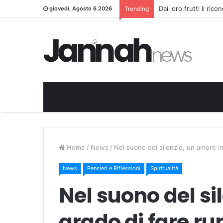
Dai loro frutti li ric
giovedì, Agosto 6 2026
Trending
Home
/
News
/
Nel suono del silenzio, un amore i
News
Pensieri e Riflessioni
Spiritualità
Nel suono del si
grado di fare r