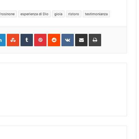
 Frosinone
esperienza di Dio
gioia
ristoro
testimonianza
gle+
LinkedIn
StumbleUpon
Tumblr
Pinterest
Reddit
VKontakte
Share
Print
via
Email