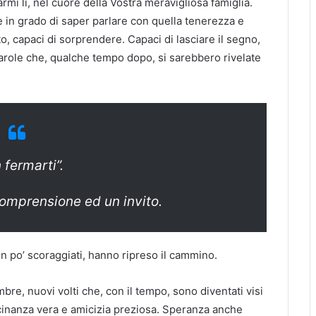
rmi lì, nel cuore della Vostra meravigliosa famiglia.
 in grado di saper parlare con quella tenerezza e
sto, capaci di sorprendere. Capaci di lasciare il segno,
arole che, qualche tempo dopo, si sarebbero rivelate
 fermarti”.
 comprensione ed un invito.
e un po’ scoraggiati, hanno ripreso il cammino.
mbre, nuovi volti che, con il tempo, sono diventati visi
icinanza vera e amicizia preziosa. Speranza anche