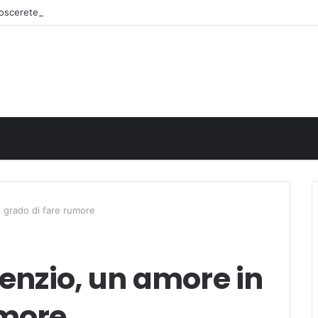
onoscerete
n grado di fare rumore
lenzio, un amore in
umore