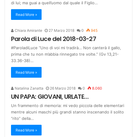
di lui; ma guai a quell’uomo dal quale il Figlio…
Read More »
Chiara Amirante
27 Marzo 2018
0
945
Parola di Luce del 2018-03-27
#ParoladiLuce “Uno di voi mi tradirà… Non canterà il gallo,
prima che tu non m’abbia rinnegato tre volte.” (Gv 13,21-
33.36-38)…
Read More »
Natalina Zanatta
26 Marzo 2018
0
8.060
UN PAPA: GIOVANI, URLATE…
Un frammento di memoria: mi vedo piccola delle elementari
mentre alcuni maschi più grandi stanno inscenando il solito
“rito” della…
Read More »