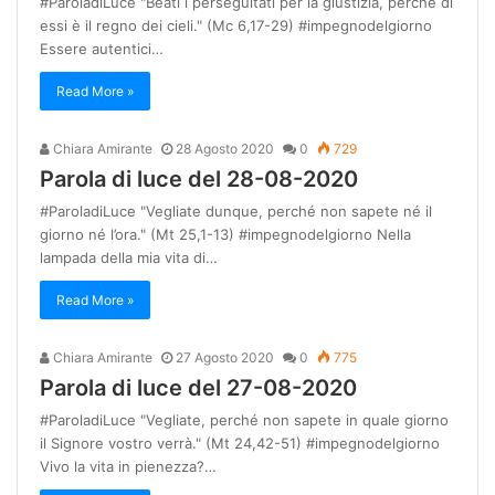
#ParoladiLuce "Beati i perseguitati per la giustizia, perché di
essi è il regno dei cieli." (Mc 6,17-29) #impegnodelgiorno
Essere autentici…
Read More »
Chiara Amirante
28 Agosto 2020
0
729
Parola di luce del 28-08-2020
#ParoladiLuce "Vegliate dunque, perché non sapete né il
giorno né l’ora." (Mt 25,1-13) #impegnodelgiorno Nella
lampada della mia vita di…
Read More »
Chiara Amirante
27 Agosto 2020
0
775
Parola di luce del 27-08-2020
#ParoladiLuce "Vegliate, perché non sapete in quale giorno
il Signore vostro verrà." (Mt 24,42-51) #impegnodelgiorno
Vivo la vita in pienezza?…