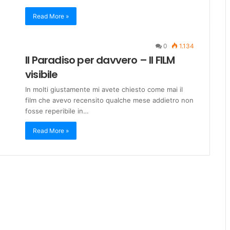
Read More »
0
1.134
Il Paradiso per davvero – Il FILM
visibile
In molti giustamente mi avete chiesto come mai il
film che avevo recensito qualche mese addietro non
fosse reperibile in…
Read More »