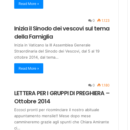
Read More »
0
1.123
Inizia il Sinodo dei vescovi sul tema
della Famiglia
Inizia in Vaticano la III Assemblea Generale
Straordinaria del Sinodo dei Vescovi, dal 5 al 19
ottobre 2014, dal tema…
Read More »
0
1.180
LETTERA PER I GRUPPI DI PREGHIERA –
Ottobre 2014
Eccoci pronti per ricominciare il nostro abituale
appuntamento mensile!! Mese dopo mese
cammineremo grazie agli spunti che Chiara Amirante
ci…