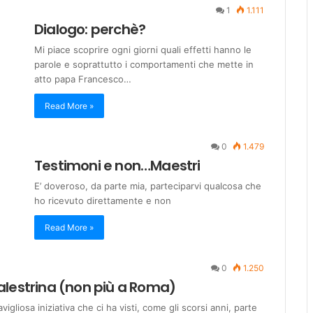
1
1.111
Dialogo: perchè?
Mi piace scoprire ogni giorni quali effetti hanno le
parole e soprattutto i comportamenti che mette in
atto papa Francesco…
Read More »
0
1.479
Testimoni e non…Maestri
E’ doveroso, da parte mia, parteciparvi qualcosa che
ho ricevuto direttamente e non
Read More »
0
1.250
Palestrina (non più a Roma)
liosa iniziativa che ci ha visti, come gli scorsi anni, parte