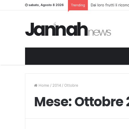
Dai loro frutti li rico
sabato, Agosto 8 2026
Trending
Home
/
2014
/
Ottobre
Mese:
Ottobre 