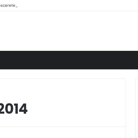
noscerete
2014