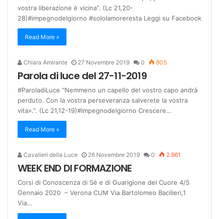
vostra liberazione è vicina”. (Lc 21,20-
28)#impegnodelgiorno #sololamoreresta Leggi su Facebook
Read More »
Chiara Amirante
27 Novembre 2019
0
805
Parola di luce del 27-11-2019
#ParoladiLuce “Nemmeno un capello del vostro capo andrà
perduto. Con la vostra perseveranza salverete la vostra
vita».”. (Lc 21,12-19)#impegnodelgiorno Crescere…
Read More »
Cavalieri della Luce
26 Novembre 2019
0
2.961
WEEK END DI FORMAZIONE
Corsi di Conoscenza di Sé e di Guarigione del Cuore 4/5
Gennaio 2020 – Verona CUM Via Bartolomeo Bacilieri,1
Via…