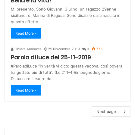
Bella è la Vita!
Mi presento. Sono Giovanni Giulino, un ragazzo 29enne
siciliano, di Marina di Ragusa. Sono disabile dalla nascita in
quanto affetto…
Read More »
Chiara Amirante
25 Novembre 2019
0
775
Parola di luce del 25-11-2019
#ParoladiLuce “In verità vi dico: questa vedova, così povera,
ha gettato più di tutti”. (Lc 21,1-4)#impegnodelgiorno
Distaccare il cuore da…
Read More »
Next page