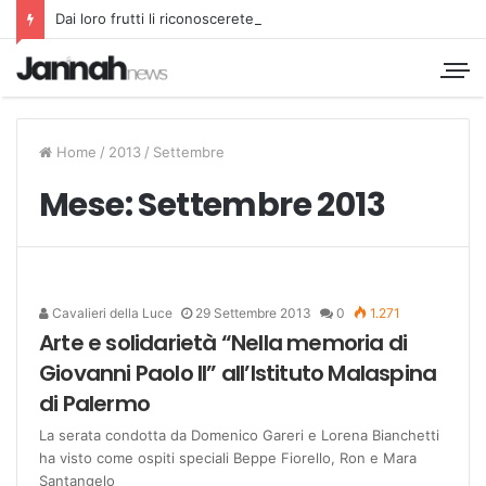
Dai loro frutti li riconoscerete
Home
/
2013
/
Settembre
Mese:
Settembre 2013
Cavalieri della Luce
29 Settembre 2013
0
1.271
Arte e solidarietà “Nella memoria di
Giovanni Paolo II” all’Istituto Malaspina
di Palermo
La serata condotta da Domenico Gareri e Lorena Bianchetti
ha visto come ospiti speciali Beppe Fiorello, Ron e Mara
Santangelo