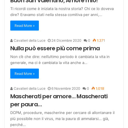
Buon San Valentino, Amore mio!
Ti ricordi come è iniziata la nostra storia? Chi ce lo doveva
dire? Eravamo stati nella stessa comitiva per anni,…
Read More »
Cavalieri della Luce
24 Dicembre 2020
0
1.371
Nulla può essere più come prima
Non c’è che dire: nell’ultimo periodo è cambiata la vita in
generale, ma ci è cambiata la vita anche a…
Read More »
Cavalieri della Luce
6 Novembre 2020
0
1.018
Mascherati per amore… Mascherati
per paura…
DCPM, procedure, mascherine per cercare di allontanare il
più possibile non il virus, ma la paura di ammalarsi… già,
perché…