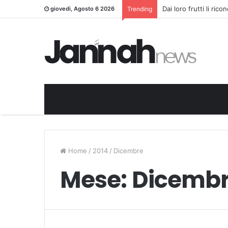
Dai loro frutti li ric
giovedì, Agosto 6 2026
Trending
Home
/
2014
/
Dicembre
Mese:
Dicembr