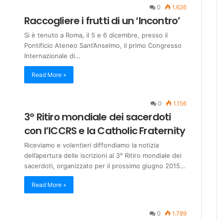
0
1.626
Raccogliere i frutti di un ‘Incontro’
Si è tenuto a Roma, il 5 e 6 dicembre, presso il
Pontificio Ateneo Sant’Anselmo, il primo Congresso
Internazionale di…
Read More »
0
1.156
3° Ritiro mondiale dei sacerdoti
con l’ICCRS e la Catholic Fraternity
Riceviamo e volentieri diffondiamo la notizia
dell’apertura delle iscrizioni al 3° Ritiro mondiale dei
sacerdoti, organizzato per il prossimo giugno 2015…
Read More »
0
1.789