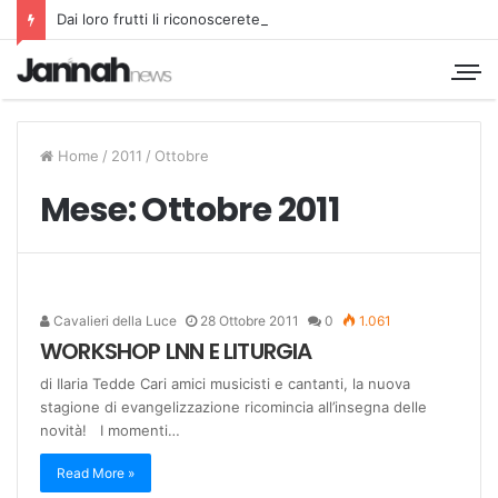
Dai loro frutti li riconoscerete
Home
/
2011
/
Ottobre
Mese:
Ottobre 2011
Cavalieri della Luce
28 Ottobre 2011
0
1.061
WORKSHOP LNN E LITURGIA
di Ilaria Tedde Cari amici musicisti e cantanti, la nuova
stagione di evangelizzazione ricomincia all’insegna delle
novità! I momenti…
Read More »