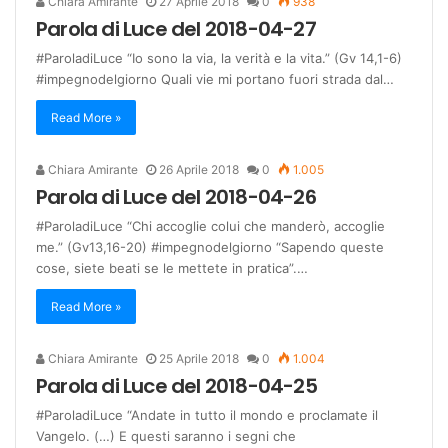
Chiara Amirante
27 Aprile 2018
0
938
Parola di Luce del 2018-04-27
#ParoladiLuce “Io sono la via, la verità e la vita.” (Gv 14,1-6)
#impegnodelgiorno Quali vie mi portano fuori strada dal…
Read More »
Chiara Amirante
26 Aprile 2018
0
1.005
Parola di Luce del 2018-04-26
#ParoladiLuce “Chi accoglie colui che manderò, accoglie
me.” (Gv13,16-20) #impegnodelgiorno “Sapendo queste
cose, siete beati se le mettete in pratica”.…
Read More »
Chiara Amirante
25 Aprile 2018
0
1.004
Parola di Luce del 2018-04-25
#ParoladiLuce “Andate in tutto il mondo e proclamate il
Vangelo. (…) E questi saranno i segni che