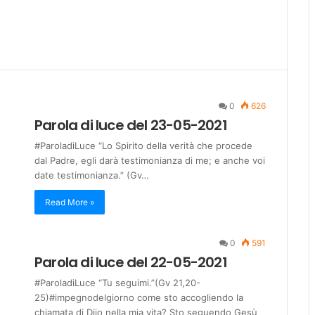
0
626
Parola di luce del 23-05-2021
#ParoladiLuce “Lo Spirito della verità che procede
dal Padre, egli darà testimonianza di me; e anche voi
date testimonianza.” (Gv…
Read More »
0
591
Parola di luce del 22-05-2021
#ParoladiLuce “Tu seguimi.”(Gv 21,20-
25)#impegnodelgiorno come sto accogliendo la
chiamata di Diio nella mia vita? Sto seguendo Gesù