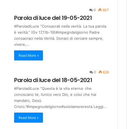
0
607
Parola di luce del 19-05-2021
#ParoladiLuce “Consacrali nella verità. La tua parola
è verità.” (Gv 17,11b-19)#impegndelgiorno Padre
consacraci nella Verità. Donaci di cercare sempre,
vivere,…
Read More »
0
626
Parola di luce del 18-05-2021
#ParoladiLuce “Questa è la vita eterna: che
conoscano te, l’unico vero Dio, e colui che hai
mandato, Gesù
Cristo.”#impegnodelgiorno#sololamoreresta Leggi…
Read More »