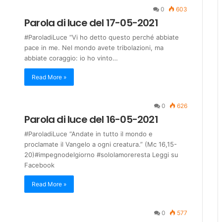
0
603
Parola di luce del 17-05-2021
#ParoladiLuce “Vi ho detto questo perché abbiate
pace in me. Nel mondo avete tribolazioni, ma
abbiate coraggio: io ho vinto…
Read More »
0
626
Parola di luce del 16-05-2021
#ParoladiLuce “Andate in tutto il mondo e
proclamate il Vangelo a ogni creatura.” (Mc 16,15-
20)#impegnodelgiorno #sololamoreresta Leggi su
Facebook
Read More »
0
577