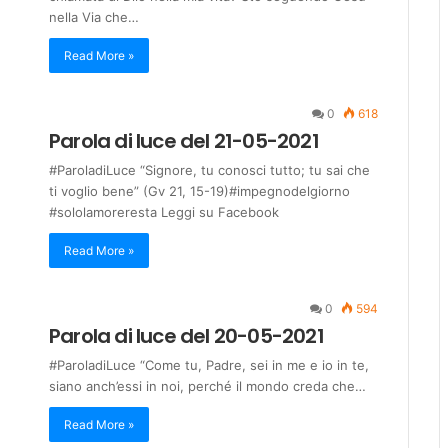
nella Via che…
Read More »
0
618
Parola di luce del 21-05-2021
#ParoladiLuce “Signore, tu conosci tutto; tu sai che
ti voglio bene” (Gv 21, 15-19)#impegnodelgiorno
#sololamoreresta Leggi su Facebook
Read More »
0
594
Parola di luce del 20-05-2021
#ParoladiLuce “Come tu, Padre, sei in me e io in te,
siano anch’essi in noi, perché il mondo creda che…
Read More »