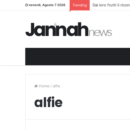
Dai loro frutti li ric
venerdì, Agosto 7 2026
Trending
Home
/
alfie
alfie