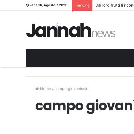
Dai loro frutti li ric
venerdì, Agosto 7 2026
Trending
Home
/
campo giovanissimi
campo giovan