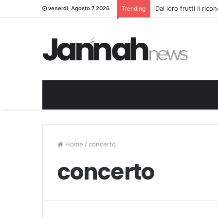
Dai loro frutti li ric
venerdì, Agosto 7 2026
Trending
Home
/
concerto
concerto