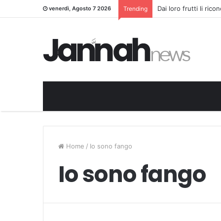
Dai loro frutti li ric
venerdì, Agosto 7 2026
Trending
Home
/
Io sono fango
Io sono fango