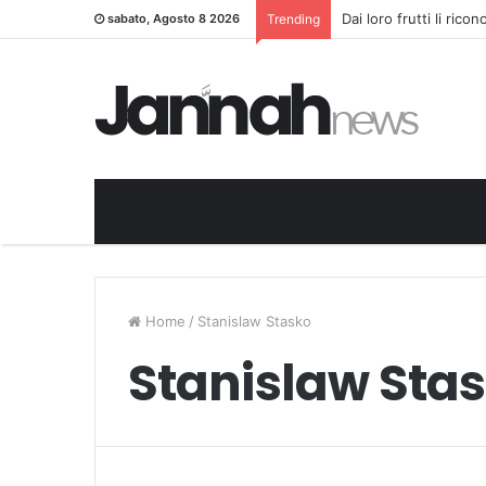
Dai loro frutti li rico
sabato, Agosto 8 2026
Trending
Home
/
Stanislaw Stasko
Stanislaw Sta