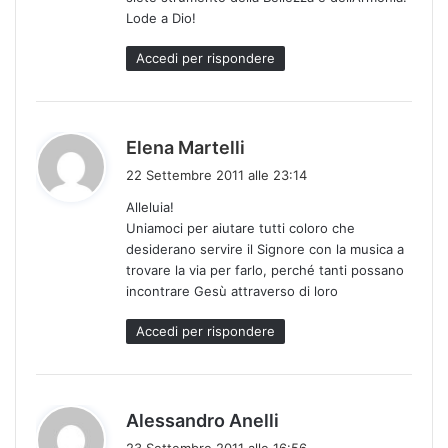
o
Lode a Dio!
:
Accedi per rispondere
h
Elena Martelli
a
22 Settembre 2011 alle 23:14
d
Alleluia!
e
Uniamoci per aiutare tutti coloro che
t
desiderano servire il Signore con la musica a
t
trovare la via per farlo, perché tanti possano
o
incontrare Gesù attraverso di loro
:
Accedi per rispondere
h
Alessandro Anelli
a
23 Settembre 2011 alle 16:56