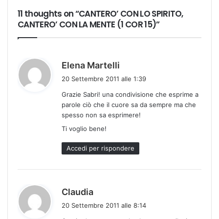
11 thoughts on “CANTERO’ CON LO SPIRITO,
CANTERO’ CON LA MENTE (1 COR 15)”
h
Elena Martelli
a
20 Settembre 2011 alle 1:39
d
Grazie Sabri! una condivisione che esprime a
e
parole ciò che il cuore sa da sempre ma che
t
spesso non sa esprimere!
t
Ti voglio bene!
o
:
Accedi per rispondere
h
Claudia
a
20 Settembre 2011 alle 8:14
d