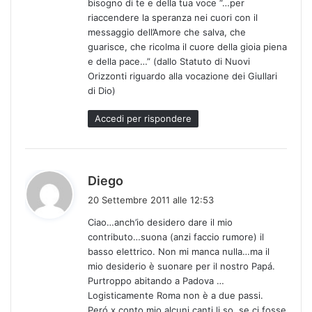
bisogno di te e della tua voce “…per
riaccendere la speranza nei cuori con il
messaggio dell’Amore che salva, che
guarisce, che ricolma il cuore della gioia piena
e della pace…” (dallo Statuto di Nuovi
Orizzonti riguardo alla vocazione dei Giullari
di Dio)
Accedi per rispondere
h
Diego
a
20 Settembre 2011 alle 12:53
d
Ciao…anch’io desidero dare il mio
e
contributo…suona (anzi faccio rumore) il
t
basso elettrico. Non mi manca nulla…ma il
t
mio desiderio è suonare per il nostro Papá.
o
Purtroppo abitando a Padova …
:
Logisticamente Roma non è a due passi.
Peró x conto mio alcuni canti li so..se ci fosse