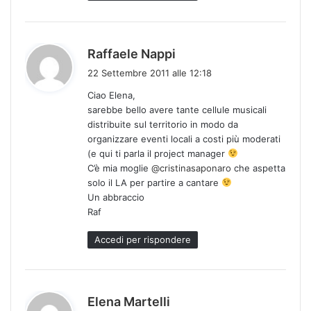
h
Raffaele Nappi
a
22 Settembre 2011 alle 12:18
d
Ciao Elena,
e
sarebbe bello avere tante cellule musicali
t
distribuite sul territorio in modo da
t
organizzare eventi locali a costi più moderati
o
(e qui ti parla il project manager
:
C’è mia moglie
@cristinasaponaro
che aspetta
solo il LA per partire a cantare
Un abbraccio
Raf
Accedi per rispondere
h
Elena Martelli