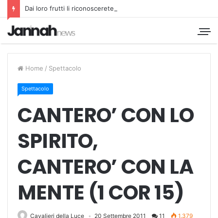
Dai loro frutti li riconoscerete
Home
/
Spettacolo
Spettacolo
CANTERO’ CON LO
SPIRITO,
CANTERO’ CON LA
MENTE (1 COR 15)
Cavalieri della Luce
20 Settembre 2011
11
1.379