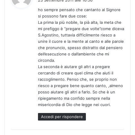
d
ho sempre pensato che cantanto al Signore
e
si possono fare due cose:
t
La prima la più nobile, la pià alta, la meta che
t
mi prefiggo è “pregare due volte”come diceva
o
S.Agostino, tuttavia difficilmente riesco a
:
unire il cuore e la mente al canto e alle parole
che pronuncio, spesso distratto dal pensiero
dell’esecuzione o dall’ambiente che mi
circonda.
La seconda è aiutare gli altri a pregare
cercando di creare quel clima che aiuti il
raccoglimento. Penso che, se proprio non
riesco a pregare bene quanto canto, ,almeno
posso aiutare gli altri a farlo. So che è un
ripiegamento ma confido sempre nella
misericordia di Dio che legge nei cuori.
Accedi per rispondere