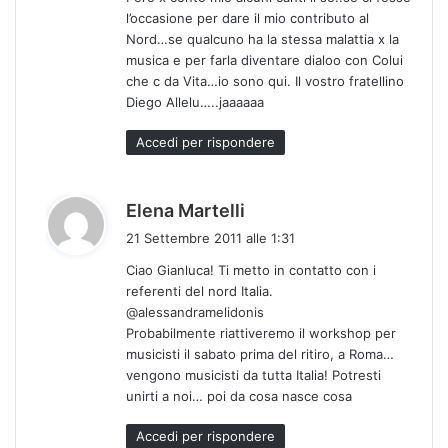
l’occasione per dare il mio contributo al
Nord…se qualcuno ha la stessa malattia x la
musica e per farla diventare dialoo con Colui
che c da Vita…io sono qui. Il vostro fratellino
Diego Allelu…..jaaaaaa
Accedi per rispondere
h
Elena Martelli
a
21 Settembre 2011 alle 1:31
d
Ciao Gianluca! Ti metto in contatto con i
e
referenti del nord Italia.
t
@alessandramelidonis
t
Probabilmente riattiveremo il workshop per
o
musicisti il sabato prima del ritiro, a Roma…
:
vengono musicisti da tutta Italia! Potresti
unirti a noi… poi da cosa nasce cosa
Accedi per rispondere