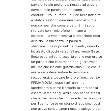
parte di te più profonda, riuscira ad andare
dove le sole parole non possono
condurti….Poi, durante un luce nella notte mi
è stato chiesto di dare una mano al coro e,
non so neanche come e perchè, mi sono
ritorvata con il microfono in mano a
cantare…..la voce tremava e l’emozione c’era
all’inizio…la timidezza, la paura di
sbagliare….ma dopo qulche minuto, quando
ho alzato gli occhi verso l’altare, verso Gesù
Eucarestia, mi sono accorta che io non ero su
un palco e che le persone non guardavano
me, ma che insieme guardavamo Lui e che la
mia voce poteva aiutare le persone a
raccogliersi, a toccare le loro anime….per LA
PRIMA VOLTA , dopo tanti anni, ho
sperimentato come il proprio talento possa
essere usato per gli altri e non per se stessi,
che la mia paura che coltivare la mia passione
per il canto fosse un segno di egoismo, così
non aveva senso….non riesco a spiegare con