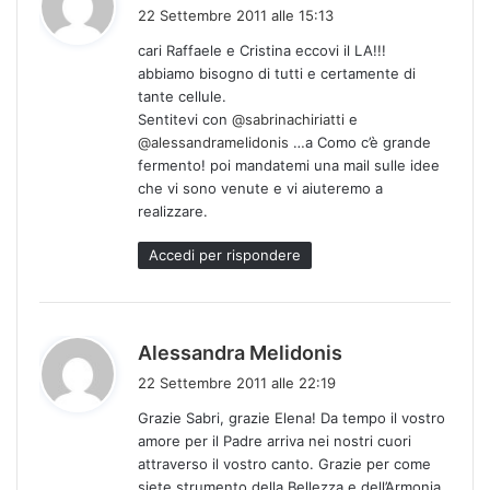
a
22 Settembre 2011 alle 15:13
d
cari Raffaele e Cristina eccovi il LA!!!
e
abbiamo bisogno di tutti e certamente di
t
tante cellule.
t
Sentitevi con
@sabrinachiriatti
e
o
@alessandramelidonis
…a Como c’è grande
:
fermento! poi mandatemi una mail sulle idee
che vi sono venute e vi aiuteremo a
realizzare.
Accedi per rispondere
h
Alessandra Melidonis
a
22 Settembre 2011 alle 22:19
d
Grazie Sabri, grazie Elena! Da tempo il vostro
e
amore per il Padre arriva nei nostri cuori
t
attraverso il vostro canto. Grazie per come
t
siete strumento della Bellezza e dell’Armonia.