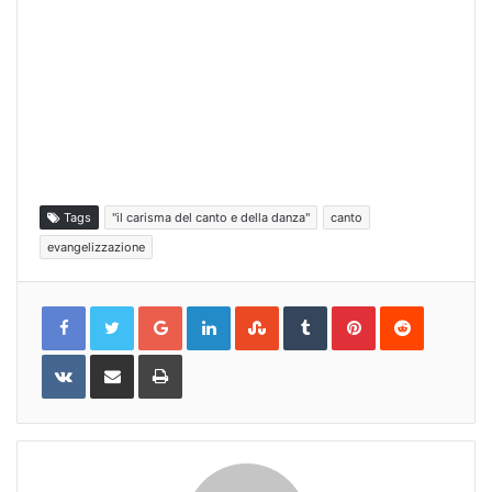
Tags
"il carisma del canto e della danza"
canto
evangelizzazione
Google+
LinkedIn
StumbleUpon
Tumblr
Pinterest
Reddit
VKontakte
Share
Print
via
Email