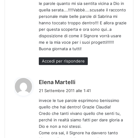
le parole quanto mi sia sentita vicina a Dio in
quella serata….!!!!Vabbè….scusate il racconto
personale male belle parole di Sabrina mi
hanno toccato troppo dentro!!! E allora grazie
per questa scoperta e ora sono qui..a
disposizione di come il Signore vorrà usare
me e la mia voce per i suoi progetti!!!!!!
Buona giornata a tutti!
Accedi per rispondere
h
Elena Martelli
a
21 Settembre 2011 alle 1:41
d
invece le tue parole esprimono benissimo
e
quello che hai dentro! Grazie Claudia!
t
Credo che tanti vivano quello che senti tu,
t
perché in realtà siamo fatti per dare gloria a
o
Dio e non a noi stessi.
:
Come ora sai, il Signore ha davvero tanto