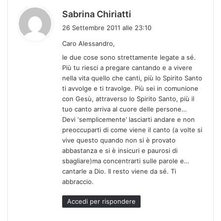
h
Sabrina Chiriatti
a
26 Settembre 2011 alle 23:10
d
Caro Alessandro,
e
le due cose sono strettamente legate a sé.
t
Più tu riesci a pregare cantando e a vivere
t
nella vita quello che canti, più lo Spirito Santo
o
ti avvolge e ti travolge. Più sei in comunione
:
con Gesù, attraverso lo Spirito Santo, più il
tuo canto arriva al cuore delle persone…
Devi ‘semplicemente’ lasciarti andare e non
preoccuparti di come viene il canto (a volte si
vive questo quando non si è provato
abbastanza e si è insicuri e paurosi di
sbagliare)ma concentrarti sulle parole e…
cantarle a Dio. Il resto viene da sé. Ti
abbraccio.
Accedi per rispondere