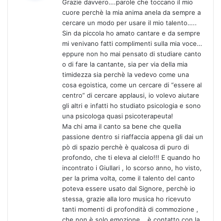
Grazie davvero….parole che toccano il mio
e
cuore perchè la mia anima anela da sempre a
t
cercare un modo per usare il mio talento…..
t
Sin da piccola ho amato cantare e da sempre
o
mi venivano fatti complimenti sulla mia voce…
:
eppure non ho mai pensato di studiare canto
o di fare la cantante, sia per via della mia
timidezza sia perchè la vedevo come una
cosa egoistica, come un cercare di “essere al
centro” di cercare applausi, io volevo aiutare
gli altri e infatti ho studiato psicologia e sono
una psicologa quasi psicoterapeuta!
Ma chi ama il canto sa bene che quella
passione dentro si riaffaccia appena gli dai un
pò di spazio perchè è qualcosa di puro di
profondo, che ti eleva al cielo!!! E quando ho
incontrato i Giullari , lo scorso anno, ho visto,
per la prima volta, come il talento del canto
poteva essere usato dal Signore, perchè io
stessa, grazie alla loro musica ho ricevuto
tanti momenti di profondità di commozione ,
che non è solo emozione….è contatto con la