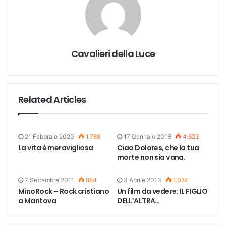
Cavalieri della Luce
Related Articles
21 Febbraio 2020
1.788
17 Gennaio 2018
4.623
La vita è meravigliosa
Ciao Dolores, che la tua
morte non sia vana.
7 Settembre 2011
984
3 Aprile 2013
1.074
MinoRock – Rock cristiano
Un film da vedere: IL FIGLIO
a Mantova
DELL’ALTRA…