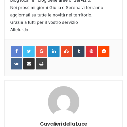
blog locali e i blog delle aree di Servizio.
Nei prossimi giorni Giulia e Serena vi terranno
aggiornati su tutte le novità nel territorio.
Grazie a tutti per il vostro servizio
Allelu-Ja
Google+
LinkedIn
StumbleUpon
Tumblr
Pinterest
Reddit
VKontakte
Share
Print
via
Email
Cavalieri della Luce