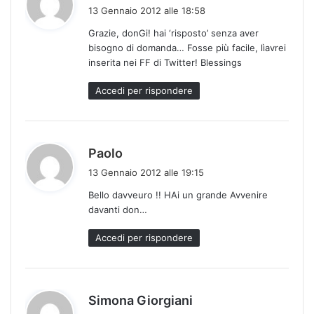
a
13 Gennaio 2012 alle 18:58
d
Grazie, donGi! hai ‘risposto’ senza aver
e
bisogno di domanda… Fosse più facile, lìavrei
t
inserita nei FF di Twitter! Blessings
t
o
Accedi per rispondere
:
h
Paolo
a
13 Gennaio 2012 alle 19:15
d
Bello davveuro !! HAi un grande Avvenire
e
davanti don…
t
t
Accedi per rispondere
o
:
h
Simona Giorgiani
a