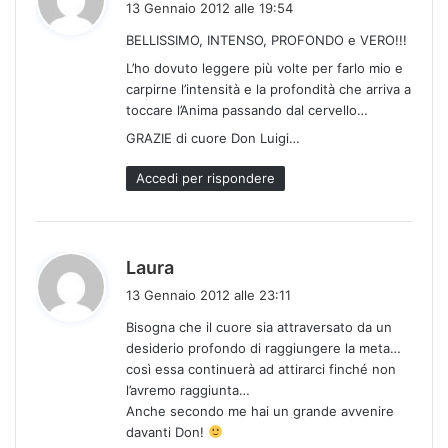
13 Gennaio 2012 alle 19:54
d
BELLISSIMO, INTENSO, PROFONDO e VERO!!!
e
L’ho dovuto leggere più volte per farlo mio e
t
carpirne l’intensità e la profondità che arriva a
t
toccare l’Anima passando dal cervello…
o
:
GRAZIE di cuore Don Luigi…
Accedi per rispondere
h
Laura
a
13 Gennaio 2012 alle 23:11
d
Bisogna che il cuore sia attraversato da un
e
desiderio profondo di raggiungere la meta…
t
così essa continuerà ad attirarci finché non
t
l’avremo raggiunta…
o
Anche secondo me hai un grande avvenire
:
davanti Don!