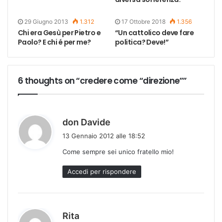
29 Giugno 2013
1.312
17 Ottobre 2018
1.356
Chi era Gesù per Pietro e
“Un cattolico deve fare
Paolo? E chi é per me?
politica? Deve!”
6 thoughts on “credere come “direzione””
h
don Davide
a
13 Gennaio 2012 alle 18:52
d
Come sempre sei unico fratello mio!
e
t
Accedi per rispondere
t
o
:
h
Rita