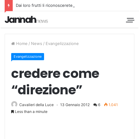
Dai loro frutti li riconoscerete
Home
/
News
/
Evangelizzazione
Evangelizzazione
credere come
“direzione”
Cavalieri della Luce
13 Gennaio 2012
6
1.041
Less than a minute