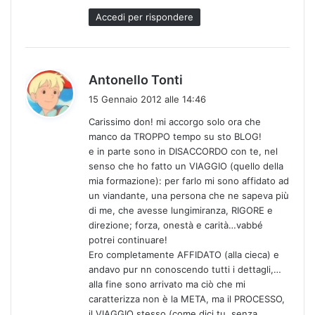
Accedi per rispondere
h
Antonello Tonti
a
15 Gennaio 2012 alle 14:46
d
Carissimo don! mi accorgo solo ora che
e
manco da TROPPO tempo su sto BLOG!
t
e in parte sono in DISACCORDO con te, nel
t
senso che ho fatto un VIAGGIO (quello della
o
mia formazione): per farlo mi sono affidato ad
:
un viandante, una persona che ne sapeva più
di me, che avesse lungimiranza, RIGORE e
direzione; forza, onestà e carità…vabbé
potrei continuare!
Ero completamente AFFIDATO (alla cieca) e
andavo pur nn conoscendo tutti i dettagli,…
alla fine sono arrivato ma ciò che mi
caratterizza non è la META, ma il PROCESSO,
il VIAGGIO stesso (come dici tu, senza