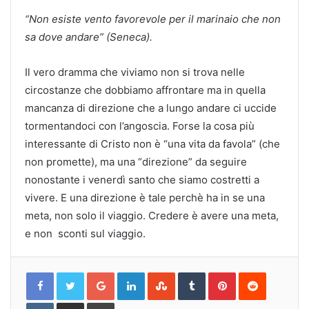
“Non esiste vento favorevole per il marinaio che non
sa dove andare” (Seneca).
Il vero dramma che viviamo non si trova nelle
circostanze che dobbiamo affrontare ma in quella
mancanza di direzione che a lungo andare ci uccide
tormentandoci con l’angoscia. Forse la cosa più
interessante di Cristo non è “una vita da favola” (che
non promette), ma una “direzione” da seguire
nonostante i venerdì santo che siamo costretti a
vivere. E una direzione è tale perchè ha in se una
meta, non solo il viaggio. Credere è avere una meta,
e non sconti sul viaggio.
Google+
LinkedIn
StumbleUpon
Tumblr
Pinterest
Reddit
VKontakte
Share
Print