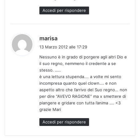
:
Accedi per rispondere
h
marisa
a
13 Marzo 2012 alle 17:29
d
Nessuno è in grado di porgere agli altri Dio e
e
il suo regno, nemmeno il credente a se
t
stesso. …..
t
è una lettura stupenda…. a volte mi sento
o
incompresa quanto quel clown…. e non
:
aspetto altro che l’arrivo del Suo regno… non
per dire “AVEVO RAGIONE” ma x smettere di
piangere e gridare con tutta l’anima …. <3
grazie Mari
Accedi per rispondere