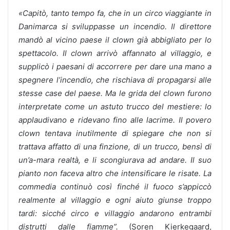
«Capitò, tanto tempo fa, che in un circo viaggiante in
Danimarca si
sviluppasse un incendio. Il direttore
mandò al vicino paese il clown già abbigliato per lo
spettacolo. Il clown arrivò affannato al villaggio, e
supplicò i paesani di accorrere per dare una mano a
spegnere l’incendio, che rischiava di propagarsi alle
stesse case del paese. Ma le grida del clown furono
interpretate come un astuto trucco del mestiere: lo
applaudivano e ridevano fino alle lacrime. Il povero
clown tentava inutilmente di spiegare che non si
trattava affatto di una finzione, di un trucco, bensì di
un’a-mara realtà, e li scongiurava ad andare. Il suo
pianto non faceva altro che intensificare le risate. La
commedia continuò così finché il fuoco s’appiccò
realmente al villaggio e ogni aiuto giunse troppo
tardi: sicché circo e villaggio andarono entrambi
distrutti dalle fiamme”.
(Soren Kierkegaard,