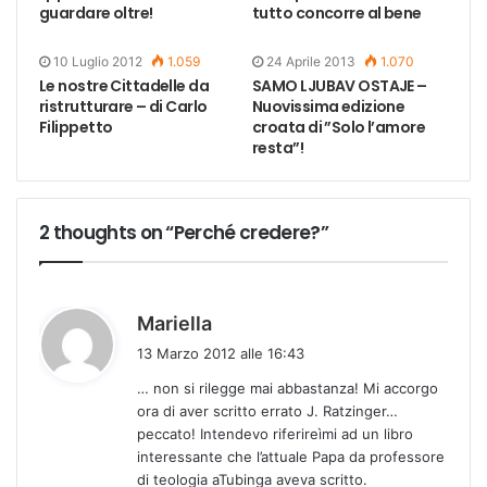
guardare oltre!
tutto concorre al bene
10 Luglio 2012
1.059
24 Aprile 2013
1.070
Le nostre Cittadelle da
SAMO LJUBAV OSTAJE –
ristrutturare – di Carlo
Nuovissima edizione
Filippetto
croata di ”Solo l’amore
resta”!
2 thoughts on “Perché credere?”
h
Mariella
a
13 Marzo 2012 alle 16:43
d
… non si rilegge mai abbastanza! Mi accorgo
e
ora di aver scritto errato J. Ratzinger…
t
peccato! Intendevo riferireìmi ad un libro
t
interessante che l’attuale Papa da professore
o
di teologia aTubinga aveva scritto.