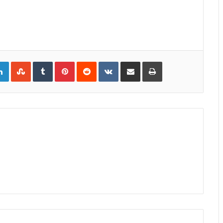
gle+
LinkedIn
StumbleUpon
Tumblr
Pinterest
Reddit
VKontakte
Share
Print
via
Email