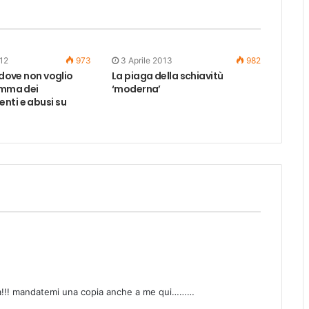
12
973
3 Aprile 2013
982
i dove non voglio
La piaga della schiavitù
amma dei
‘moderna’
nti e abusi su
ia!!! mandatemi una copia anche a me qui………