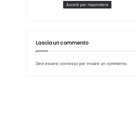
t
Accedi per rispondere
t
o
:
Lascia un commento
Devi essere
connesso
per inviare un commento.