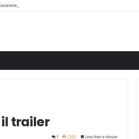
onoscerete
l trailer
1
1.320
Less than a minute