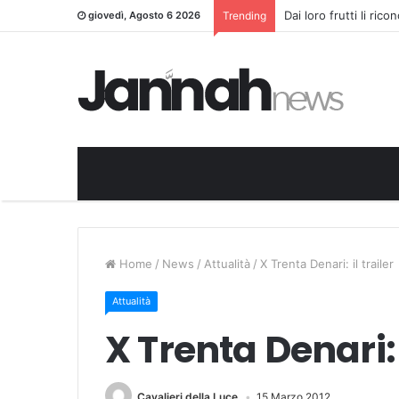
Dai loro frutti li ric
giovedì, Agosto 6 2026
Trending
Home
/
News
/
Attualità
/
X Trenta Denari: il trailer
Attualità
X Trenta Denari: i
Cavalieri della Luce
15 Marzo 2012