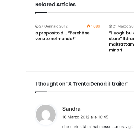
Related Articles
27 Gennaio 2012
1.086
21 Marzo 20
a proposito di… “Perchè sei
“I luoghi bu
venuto nel mondo?”
stare” Il dr
maltrattame
minori
1 thought on “X Trenta Denari: il trailer”
h
Sandra
a
16 Marzo 2012 alle 16:45
d
che curiositá mi hai messo….meravigl
e