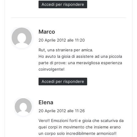
Accedi per rispondere
h
Marco
a
20 Aprile 2012 alle 11:20
d
Rut, una straniera per amica.
e
Ho avuto la gioia di assistere ad una piccola
t
parte di prove: una meravigliosa esperienza
t
coinvolgente!
o
:
Accedi per rispondere
h
Elena
a
20 Aprile 2012 alle 11:26
d
Vero!! Emozioni forti e gioia che scaturiva da
e
quei corpi in movimento che insieme erano
t
un corpo solo incredibilmente armonico!!
t