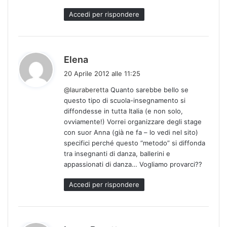
o
Accedi per rispondere
:
h
Elena
a
20 Aprile 2012 alle 11:25
d
@lauraberetta
Quanto sarebbe bello se
e
questo tipo di scuola-insegnamento si
t
diffondesse in tutta Italia (e non solo,
t
ovviamente!) Vorrei organizzare degli stage
o
con suor Anna (già ne fa – lo vedi nel sito)
:
specifici perché questo “metodo” si diffonda
tra insegnanti di danza, ballerini e
appassionati di danza… Vogliamo provarci??
Accedi per rispondere