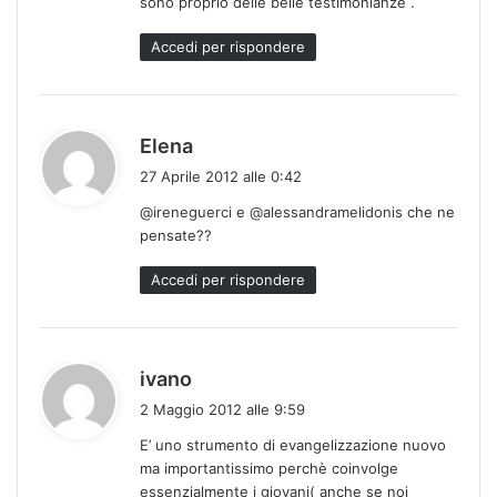
sono proprio delle belle testimonianze .
t
o
Accedi per rispondere
:
h
Elena
a
27 Aprile 2012 alle 0:42
d
@ireneguerci
e
@alessandramelidonis
che ne
e
pensate??
t
t
Accedi per rispondere
o
:
h
ivano
a
2 Maggio 2012 alle 9:59
d
E’ uno strumento di evangelizzazione nuovo
e
ma importantissimo perchè coinvolge
t
essenzialmente i giovani( anche se noi