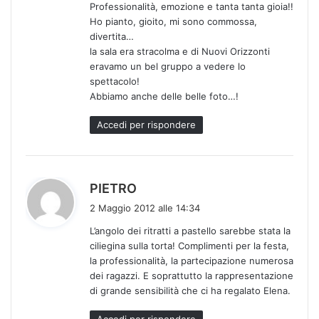
Professionalità, emozione e tanta tanta gioia!!
o
Ho pianto, gioito, mi sono commossa,
:
divertita…
la sala era stracolma e di Nuovi Orizzonti
eravamo un bel gruppo a vedere lo
spettacolo!
Abbiamo anche delle belle foto…!
Accedi per rispondere
h
PIETRO
a
2 Maggio 2012 alle 14:34
d
L’angolo dei ritratti a pastello sarebbe stata la
e
ciliegina sulla torta! Complimenti per la festa,
t
la professionalità, la partecipazione numerosa
t
dei ragazzi. E soprattutto la rappresentazione
o
di grande sensibilità che ci ha regalato Elena.
: