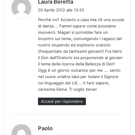
h
Laura Beretta
a
20 Aprile 2012 alle 13:25
d
Perché no? Accanto a casa mia c’è una scuola
e
di danza … Fammi sapere come possiamo
t
muoverci. Magari si potrebbe fare un
t
incontro sul tema, coinvolgendo i ragazzi del
o
nostro stupendo ed esplosivo oratorio
:
(frequentato da tantissimi giovani!) Fra l’altro
il Don dell’Oratorio sta proponendo ai giovani
il tema della ricerca della Bellezza di Dio!!
Oggi è un giorno vulcanico per me …. sento
nel cuore un’altra idea per lodare il Signore
col linguaggio del LIS … ti farò sapere,
carissima Elena. Ti voglio bene!
Accedi per rispondere
h
Paolo
a