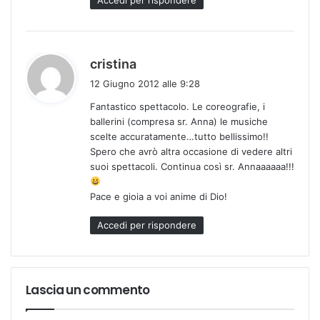
Accedi per rispondere
h
cristina
a
12 Giugno 2012 alle 9:28
d
Fantastico spettacolo. Le coreografie, i
e
ballerini (compresa sr. Anna) le musiche
t
scelte accuratamente…tutto bellissimo!!
t
Spero che avrò altra occasione di vedere altri
o
suoi spettacoli. Continua così sr. Annaaaaaa!!!
:
Pace e gioia a voi anime di Dio!
Accedi per rispondere
Lascia un commento