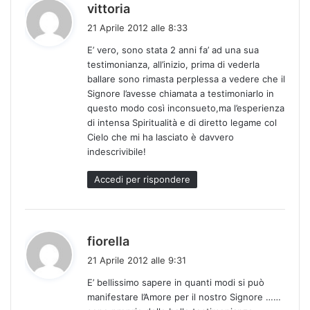
h
vittoria
a
21 Aprile 2012 alle 8:33
d
E’ vero, sono stata 2 anni fa’ ad una sua
e
testimonianza, all’inizio, prima di vederla
t
ballare sono rimasta perplessa a vedere che il
t
Signore l’avesse chiamata a testimoniarlo in
o
questo modo così inconsueto,ma l’esperienza
:
di intensa Spiritualità e di diretto legame col
Cielo che mi ha lasciato è davvero
indescrivibile!
Accedi per rispondere
h
fiorella
a
21 Aprile 2012 alle 9:31
d
E’ bellissimo sapere in quanti modi si può
e
manifestare l’Amore per il nostro Signore ……
t