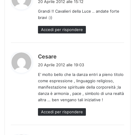
20 Aprile 2012 alle 15:12
d
Grandi !! Cavalieri della Luce .. andate forte
e
bravi :))
t
t
Accedi per rispondere
o
:
h
Cesare
a
20 Aprile 2012 alle 19:03
d
E’ molto bello che la danza entri a pieno titolo
e
come espressione , linguaggio religioso,
t
manifestazione spirituale della corporeità ;la
t
danza è armonia , pace , simbolo di una realtà
o
altra … ben vengano tali iniziative !
:
Accedi per rispondere