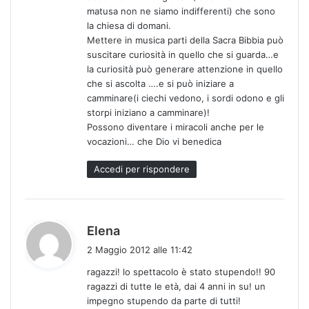
t
matusa non ne siamo indifferenti) che sono
o
la chiesa di domani.
:
Mettere in musica parti della Sacra Bibbia può
suscitare curiosità in quello che si guarda…e
la curiosità può generare attenzione in quello
che si ascolta ….e si può iniziare a
camminare(i ciechi vedono, i sordi odono e gli
storpi iniziano a camminare)!
Possono diventare i miracoli anche per le
vocazioni… che Dio vi benedica
Accedi per rispondere
h
Elena
a
2 Maggio 2012 alle 11:42
d
ragazzi! lo spettacolo è stato stupendo!! 90
e
ragazzi di tutte le età, dai 4 anni in su! un
t
impegno stupendo da parte di tutti!
t