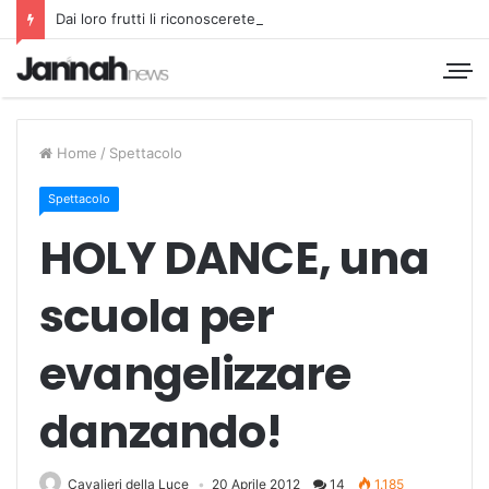
Dai loro frutti li riconoscerete
Home
/
Spettacolo
Spettacolo
HOLY DANCE, una
scuola per
evangelizzare
danzando!
Cavalieri della Luce
20 Aprile 2012
14
1.185