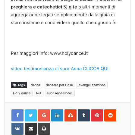
preghiera e catechetici
5)
gite
o altri momenti di
aggregazione legati semplicemente dalla gioia di
stare insieme e condividere quello che ognuno è.
Per maggiori info: www.holydance.it
video testimonianza di suor Anna CLICCA QUI
Tags
danza
danzare per Gesù
evangelizzazione
Holy dance
Rut
suor Anna Nobili
Google+
LinkedIn
StumbleUpon
Tumblr
Pinterest
Reddit
VKontakte
Share
Print
via
Email