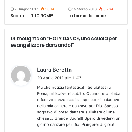
2 Giugno 2017
1.094
15 Marzo 2018
3.764
Scopri… IL TUO NOME!
La forma del cuore
14 thoughts on “HOLY DANCE, una scuola per
evangelizzare danzando!”
h
Laura Beretta
a
20 Aprile 2012 alle 11:07
d
Ma che notizia fantastica!!! Se abitassi a
e
Roma, mi iscriverei subito. Quando ero bimba
t
e facevo danza classica, spesso mi chiudevo
t
nella mia camera e danzavo per Dio. Spesso
o
sognavo di poter danzare sull’altare di una
:
chiesa … Grande Suora!!! Spero di vedervi un
giorno danzare per Dio! Piangerei di gioia!