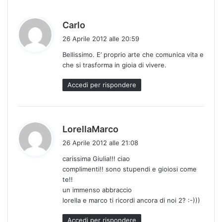
h
Carlo
a
26 Aprile 2012 alle 20:59
d
Bellissimo. E’ proprio arte che comunica vita e
e
che si trasforma in gioia di vivere.
t
t
Accedi per rispondere
o
:
h
LorellaMarco
a
26 Aprile 2012 alle 21:08
d
carissima Giulia!!! ciao
e
complimenti!! sono stupendi e gioiosi come
t
te!!
t
un immenso abbraccio
o
lorella e marco ti ricordi ancora di noi 2? :-)))
:
Accedi per rispondere