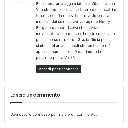
Bella quest’arte agganciata alla Vita …; è una
e
Vita che non si lascia catturare dai concetti e
t
forse con difficoltà si fa intravedere dalla
t
musica , dai colori…; aveva ragione Henry
o
Bergson quando diceva che la vita è
:
movimento e che noi con il nostro raziocinio
possiamo solo tradire ! Grazie Giulia per i
simboli nell’arte , simboli che unificano e ”
appassionano ” perchè esprimono la
passione per la Verità!
Accedi per rispondere
Lascia un commento
Devi essere
connesso
per inviare un commento.