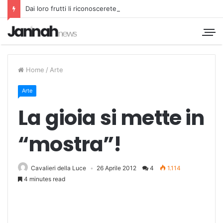
Dai loro frutti li riconoscerete
Home
/
Arte
Arte
La gioia si mette in
“mostra”!
Cavalieri della Luce
26 Aprile 2012
4
1.114
4 minutes read