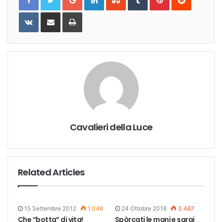
VKontakte
Share
Print
via
Email
Cavalieri della Luce
Related Articles
15 Settembre 2012
1.046
24 Ottobre 2018
3.487
Che “botta” di vita!
Spòrcati le mani e sarai