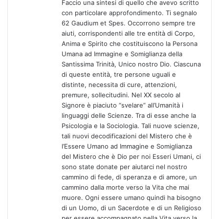
Faccio una sintesi di quello che avevo scritto
o
con particolare approfondimento. Ti segnalo
:
62 Gaudium et Spes. Occorrono sempre tre
aiuti, corrispondenti alle tre entità di Corpo,
Anima e Spirito che costituiscono la Persona
Umana ad Immagine e Somiglianza della
Santissima Trinità, Unico nostro Dio. Ciascuna
di queste entità, tre persone uguali e
distinte, necessita di cure, attenzioni,
premure, sollecitudini. Nel XX secolo al
Signore è piaciuto “svelare” all’Umanità i
linguaggi delle Scienze. Tra di esse anche la
Psicologia e la Sociologia. Tali nuove scienze,
tali nuovi decodificazioni del Mistero che è
l’Essere Umano ad Immagine e Somiglianza
del Mistero che è Dio per noi Esseri Umani, ci
sono state donate per aiutarci nel nostro
cammino di fede, di speranza e di amore, un
cammino dalla morte verso la Vita che mai
muore. Ogni essere umano quindi ha bisogno
di un Uomo, di un Sacerdote e di un Religioso
per essere accompagnato nella Vita verso la