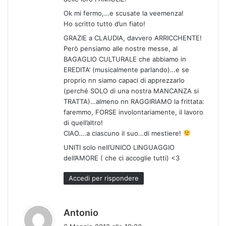
Ok mi fermo,…e scusate la veemenza!
Ho scritto tutto d’un fiato!
GRAZIE a CLAUDIA, davvero ARRICCHENTE!
Però pensiamo alle nostre messe, al
BAGAGLIO CULTURALE che abbiamo in
EREDITA’ (musicalmente parlando)…e se
proprio nn siamo capaci di apprezzarlo
(perché SOLO di una nostra MANCANZA si
TRATTA)…almeno nn RAGGIRIAMO la frittata:
faremmo, FORSE involontariamente, il lavoro
di quell’altro!
CIAO….a ciascuno il suo…di mestiere!
UNITI solo nell’UNICO LINGUAGGIO
dell’AMORE ( che ci accoglie tutti) <3
Accedi per rispondere
h
Antonio
a