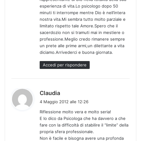
:
esperienza di vita.Lo psicologo dopo 50
minuti ti interrompe mentre Dio è nell’intera
nostra vita.Mi sembra tutto molto parziale e
limitato rispetto tale Amore.Spero che il
sacerdozio non si tramuti mai in mestiere o
professione.Meglio credo rimanere sempre
un prete alle prime armi,un dilettante a vita
diciamo.Arrivederci e buona giornata.
Accedi per rispondere
h
Claudia
a
4 Maggio 2012 alle 12:26
d
Riflessione molto vera e molto seria!
e
E lo dico da Psicologa che ha davvero a che
t
fare con la difficoltà di stabilire il “limite” della
t
propria sfera professionale.
o
Non è facile e bisogna avere una profonda