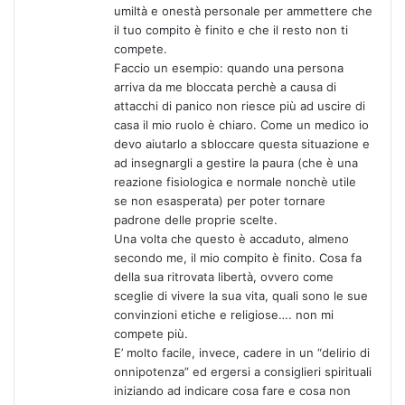
:
umiltà e onestà personale per ammettere che
il tuo compito è finito e che il resto non ti
compete.
Faccio un esempio: quando una persona
arriva da me bloccata perchè a causa di
attacchi di panico non riesce più ad uscire di
casa il mio ruolo è chiaro. Come un medico io
devo aiutarlo a sbloccare questa situazione e
ad insegnargli a gestire la paura (che è una
reazione fisiologica e normale nonchè utile
se non esasperata) per poter tornare
padrone delle proprie scelte.
Una volta che questo è accaduto, almeno
secondo me, il mio compito è finito. Cosa fa
della sua ritrovata libertà, ovvero come
sceglie di vivere la sua vita, quali sono le sue
convinzioni etiche e religiose…. non mi
compete più.
E’ molto facile, invece, cadere in un “delirio di
onnipotenza” ed ergersi a consiglieri spirituali
iniziando ad indicare cosa fare e cosa non