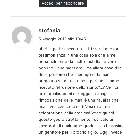
Accedi per rispondere
h
stefania
a
5 Maggio 2012 alle 13:45
d
bhe! in parte daccordo…utilizzerei questa
e
testimonianza in una cosa sola che a me
t
personalmente da molto fastidio…è vero
t
ognuno il suo mestiere ..ma allora cosa dire
o
delle persone che impongono le mani
:
pregando su di te….e solo perchè ” hanno
ricevuto l’effusione dello spirito”…? Se non
erro, qualcuno mi corregga se sbaglio,
l’imposizione delle mani è una ritualità che
usa il Vescovo…e dico il Vescovo, alla
celebrazione della cresima! Vedo quindi
questo gesto strettamente riservato ai
sacerdoti di qualunque grado…..o al massimo
un genitore per il proprio figlio. Oggi invece