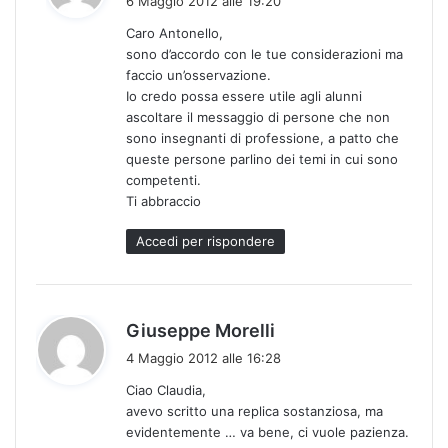
6 Maggio 2012 alle 19:20
d
Caro Antonello,
e
sono d’accordo con le tue considerazioni ma
t
faccio un’osservazione.
t
Io credo possa essere utile agli alunni
o
ascoltare il messaggio di persone che non
:
sono insegnanti di professione, a patto che
queste persone parlino dei temi in cui sono
competenti.
Ti abbraccio
Accedi per rispondere
h
Giuseppe Morelli
a
4 Maggio 2012 alle 16:28
d
Ciao Claudia,
e
avevo scritto una replica sostanziosa, ma
t
evidentemente … va bene, ci vuole pazienza.
t