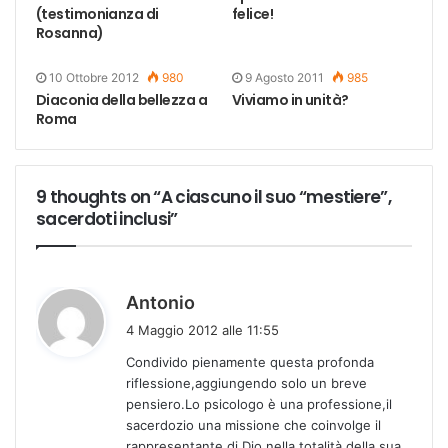
(testimonianza di
felice!
Rosanna)
10 Ottobre 2012
980
9 Agosto 2011
985
Diaconia della bellezza a
Viviamo in unità?
Roma
9 thoughts on “A ciascuno il suo “mestiere”,
sacerdoti inclusi”
h
Antonio
a
4 Maggio 2012 alle 11:55
d
Condivido pienamente questa profonda
e
riflessione,aggiungendo solo un breve
t
pensiero.Lo psicologo è una professione,il
t
sacerdozio una missione che coinvolge il
o
rappresentante di Dio nella totalità della sua