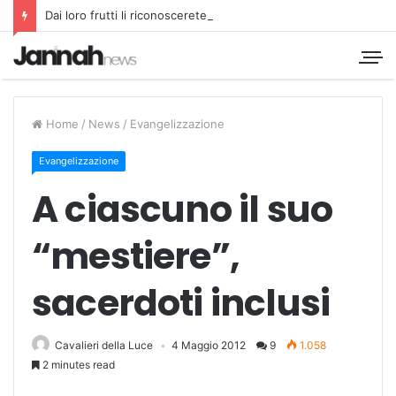
Dai loro frutti li riconoscerete
Home
/
News
/
Evangelizzazione
Evangelizzazione
A ciascuno il suo
“mestiere”,
sacerdoti inclusi
Cavalieri della Luce
4 Maggio 2012
9
1.058
2 minutes read