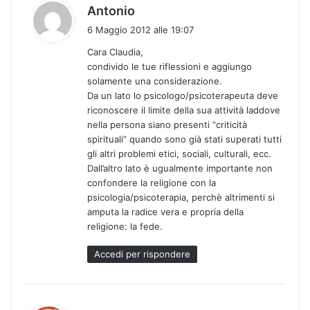
h
Antonio
a
6 Maggio 2012 alle 19:07
d
Cara Claudia,
e
condivido le tue riflessioni e aggiungo
t
solamente una considerazione.
t
Da un lato lo psicologo/psicoterapeuta deve
o
riconoscere il limite della sua attività laddove
:
nella persona siano presenti “criticità
spirituali” quando sono già stati superati tutti
gli altri problemi etici, sociali, culturali, ecc.
Dall’altro lato è ugualmente importante non
confondere la religione con la
psicologia/psicoterapia, perchè altrimenti si
amputa la radice vera e propria della
religione: la fede.
Accedi per rispondere