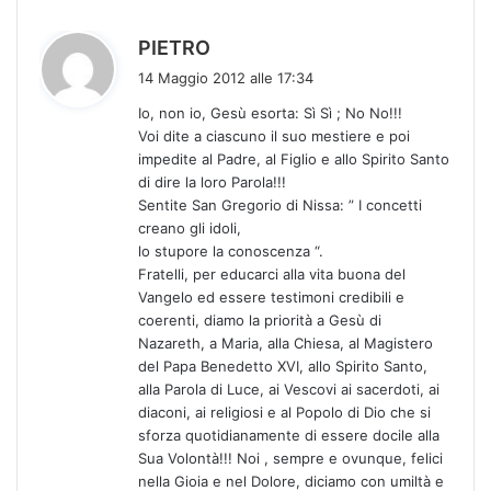
h
PIETRO
a
14 Maggio 2012 alle 17:34
d
Io, non io, Gesù esorta: Sì Sì ; No No!!!
e
Voi dite a ciascuno il suo mestiere e poi
t
impedite al Padre, al Figlio e allo Spirito Santo
t
di dire la loro Parola!!!
o
Sentite San Gregorio di Nissa: ” I concetti
:
creano gli idoli,
lo stupore la conoscenza “.
Fratelli, per educarci alla vita buona del
Vangelo ed essere testimoni credibili e
coerenti, diamo la priorità a Gesù di
Nazareth, a Maria, alla Chiesa, al Magistero
del Papa Benedetto XVI, allo Spirito Santo,
alla Parola di Luce, ai Vescovi ai sacerdoti, ai
diaconi, ai religiosi e al Popolo di Dio che si
sforza quotidianamente di essere docile alla
Sua Volontà!!! Noi , sempre e ovunque, felici
nella Gioia e nel Dolore, diciamo con umiltà e