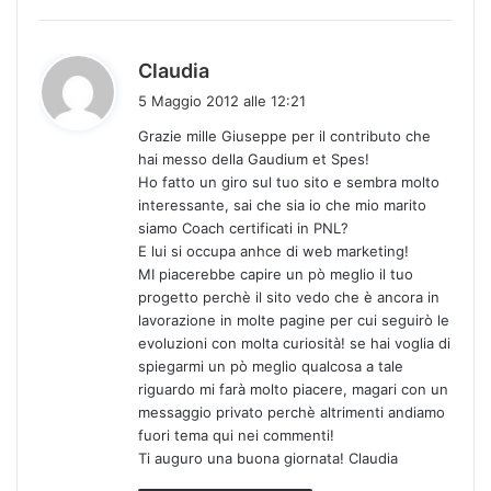
h
Claudia
a
5 Maggio 2012 alle 12:21
d
Grazie mille Giuseppe per il contributo che
e
hai messo della Gaudium et Spes!
t
Ho fatto un giro sul tuo sito e sembra molto
t
interessante, sai che sia io che mio marito
o
siamo Coach certificati in PNL?
:
E lui si occupa anhce di web marketing!
MI piacerebbe capire un pò meglio il tuo
progetto perchè il sito vedo che è ancora in
lavorazione in molte pagine per cui seguirò le
evoluzioni con molta curiosità! se hai voglia di
spiegarmi un pò meglio qualcosa a tale
riguardo mi farà molto piacere, magari con un
messaggio privato perchè altrimenti andiamo
fuori tema qui nei commenti!
Ti auguro una buona giornata! Claudia