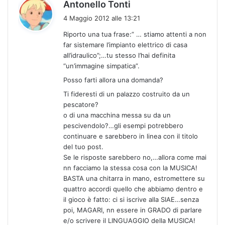
h
Antonello Tonti
a
4 Maggio 2012 alle 13:21
d
Riporto una tua frase:” … stiamo attenti a non
e
far sistemare l’impianto elettrico di casa
t
all’idraulico”;…tu stesso l’hai definita
t
“un’immagine simpatica”.
o
Posso farti allora una domanda?
:
Ti fideresti di un palazzo costruito da un
pescatore?
o di una macchina messa su da un
pescivendolo?…gli esempi potrebbero
continuare e sarebbero in linea con il titolo
del tuo post.
Se le risposte sarebbero no,…allora come mai
nn facciamo la stessa cosa con la MUSICA!
BASTA una chitarra in mano, estromettere su
quattro accordi quello che abbiamo dentro e
il gioco è fatto: ci si iscrive alla SIAE…senza
poi, MAGARI, nn essere in GRADO di parlare
e/o scrivere il LINGUAGGIO della MUSICA!