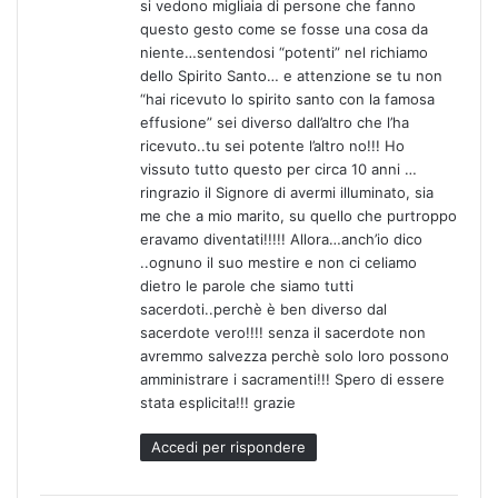
si vedono migliaia di persone che fanno
questo gesto come se fosse una cosa da
niente…sentendosi “potenti” nel richiamo
dello Spirito Santo… e attenzione se tu non
“hai ricevuto lo spirito santo con la famosa
effusione” sei diverso dall’altro che l’ha
ricevuto..tu sei potente l’altro no!!! Ho
vissuto tutto questo per circa 10 anni …
ringrazio il Signore di avermi illuminato, sia
me che a mio marito, su quello che purtroppo
eravamo diventati!!!!! Allora…anch’io dico
..ognuno il suo mestire e non ci celiamo
dietro le parole che siamo tutti
sacerdoti..perchè è ben diverso dal
sacerdote vero!!!! senza il sacerdote non
avremmo salvezza perchè solo loro possono
amministrare i sacramenti!!! Spero di essere
stata esplicita!!! grazie
Accedi per rispondere