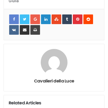
Giulia
Google+
LinkedIn
StumbleUpon
Tumblr
Pinterest
Reddit
VKontakte
Share
Print
via
Email
Cavalieri della Luce
Related Articles