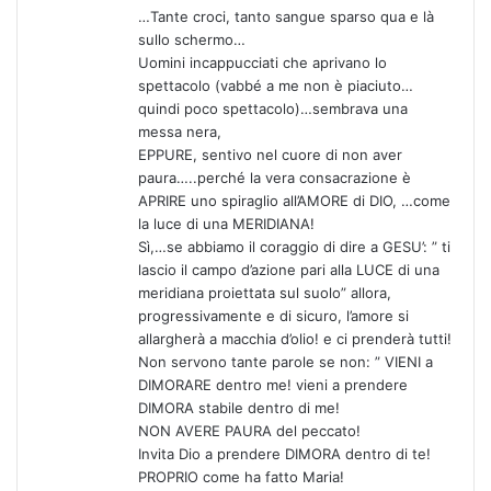
t
…Tante croci, tanto sangue sparso qua e là
o
sullo schermo…
:
Uomini incappucciati che aprivano lo
spettacolo (vabbé a me non è piaciuto…
quindi poco spettacolo)…sembrava una
messa nera,
EPPURE, sentivo nel cuore di non aver
paura…..perché la vera consacrazione è
APRIRE uno spiraglio all’AMORE di DIO, …come
la luce di una MERIDIANA!
Sì,…se abbiamo il coraggio di dire a GESU’: ” ti
lascio il campo d’azione pari alla LUCE di una
meridiana proiettata sul suolo” allora,
progressivamente e di sicuro, l’amore si
allargherà a macchia d’olio! e ci prenderà tutti!
Non servono tante parole se non: ” VIENI a
DIMORARE dentro me! vieni a prendere
DIMORA stabile dentro di me!
NON AVERE PAURA del peccato!
Invita Dio a prendere DIMORA dentro di te!
PROPRIO come ha fatto Maria!