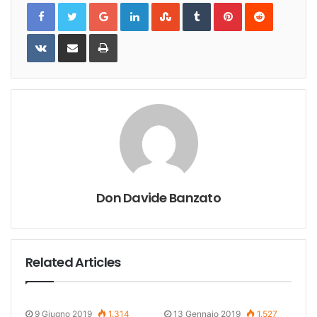
Google+
LinkedIn
StumbleUpon
Tumblr
Pinterest
Reddit
VKontakte
Share
Print
via
Email
Don Davide Banzato
Related Articles
9 Giugno 2019
1.314
13 Gennaio 2019
1.527