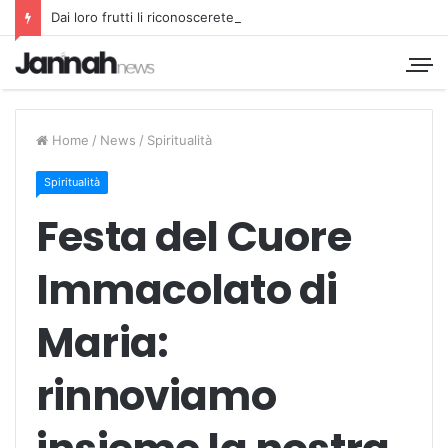
Dai loro frutti li riconoscerete
Home
/
News
/
Spiritualità
Spiritualità
Festa del Cuore
Immacolato di
Maria:
rinnoviamo