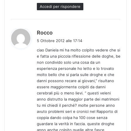
Accedi per rispondere
h
Rocco
a
5 Ottobre 2012 alle 17:14
d
ciao Daniela mi ha molto colpito vedere che si
e
e fatta una piccola riflessione delle doghe, be
t
non condivido solo una cosa da un
t
esperienza personale ho letto e lo trovato
o
molto bello che si parla sulle droghe e che
:
danni possono recare ai giovani,” risultano
essere maggiormente colpiti da danni
cerebrali più o meno lievi. ” questi veleni
anno distrutto la maggior parte dei matrimoni
tu mi chiedi il perché? molte persone anno
avuto problemi seri e cronici nel Rapporto di
coppia dando colpa ha 100 cose senza
guardare la verità in faccia. queste droghe
anno anche colpito quelle altre fasce