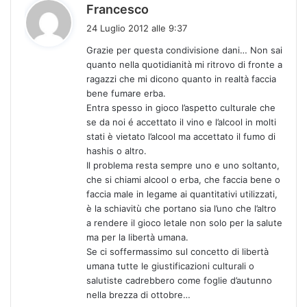
h
Francesco
a
24 Luglio 2012 alle 9:37
d
Grazie per questa condivisione dani… Non sai
e
quanto nella quotidianità mi ritrovo di fronte a
t
ragazzi che mi dicono quanto in realtà faccia
t
bene fumare erba.
o
Entra spesso in gioco l’aspetto culturale che
:
se da noi é accettato il vino e l’alcool in molti
stati è vietato l’alcool ma accettato il fumo di
hashis o altro.
Il problema resta sempre uno e uno soltanto,
che si chiami alcool o erba, che faccia bene o
faccia male in legame ai quantitativi utilizzati,
è la schiavitù che portano sia l’uno che l’altro
a rendere il gioco letale non solo per la salute
ma per la libertà umana.
Se ci soffermassimo sul concetto di libertà
umana tutte le giustificazioni culturali o
salutiste cadrebbero come foglie d’autunno
nella brezza di ottobre…