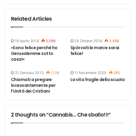
Related Articles
18 Aprile 2019
5.086
24 Ottobre 2018
3.488
«Sono felice perché ho
Spòrcati le mani e sarai
Gerusalemme sotto
felice!
casa!»
21 Gennaio 2013
1.138
11 Novembre 2020
995
Chiamati a pregare
La vita fragile della scuola
incessantemente per
l’Unità dei Cristiani
2 thoughts on “Cannabis… Che sballo!!!”