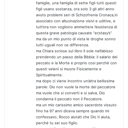
famiglie, una famiglia di sette figli tutti questi
figli usano sostanza, ora solo 3 gli altri anno
avuto problemi seri di Schizofrenia Cronaca,in
associato con allucinazione visivi e uditive, e
tutt’ora non vogliono ammettere l’esistenza di
questa grave patologia causate “ecstasy’s”
ma da un mio punto di vista le droghe sonno
tutti uguali non ce differenza.
ma Chiara scrisse sul libro Il sole nell’abisso
prendendo un passo della Bibbia: il salario del
peccato e la Morte e proprio cosi perché con
questi veleni si muore Fisicamente e
Spiritualmente.
ma dopo ci viene incontro un’altra bellissima
parole: Dio non vuole la morte del peccatore
ma vuole che si converti e si salva, Dio
condanna il peccato non il Peccatore.
ma un mio carissimo amico sacerdote vissuto
fino ha 97 anni diceva sempre quando mi
confessavo, Rocco aiutati che Dio ti aiuta,
perché tu sei suo figlio.