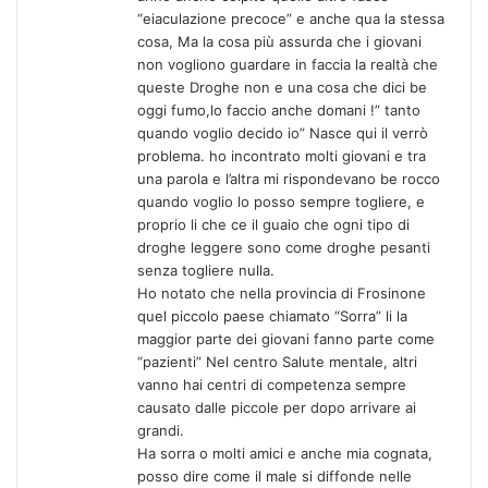
“eiaculazione precoce” e anche qua la stessa
cosa, Ma la cosa più assurda che i giovani
non vogliono guardare in faccia la realtà che
queste Droghe non e una cosa che dici be
oggi fumo,lo faccio anche domani !” tanto
quando voglio decido io” Nasce qui il verrò
problema. ho incontrato molti giovani e tra
una parola e l’altra mi rispondevano be rocco
quando voglio lo posso sempre togliere, e
proprio li che ce il guaio che ogni tipo di
droghe leggere sono come droghe pesanti
senza togliere nulla.
Ho notato che nella provincia di Frosinone
quel piccolo paese chiamato “Sorra” li la
maggior parte dei giovani fanno parte come
“pazienti” Nel centro Salute mentale, altri
vanno hai centri di competenza sempre
causato dalle piccole per dopo arrivare ai
grandi.
Ha sorra o molti amici e anche mia cognata,
posso dire come il male si diffonde nelle