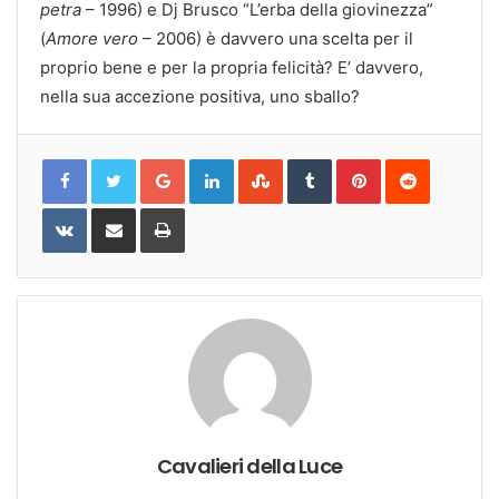
petra
– 1996) e Dj Brusco “L’erba della giovinezza”
(
Amore vero
– 2006) è davvero una scelta per il
proprio bene e per la propria felicità? E’ davvero,
nella sua accezione positiva, uno sballo?
Google+
LinkedIn
StumbleUpon
Tumblr
Pinterest
Reddit
VKontakte
Share
Print
via
Email
Cavalieri della Luce