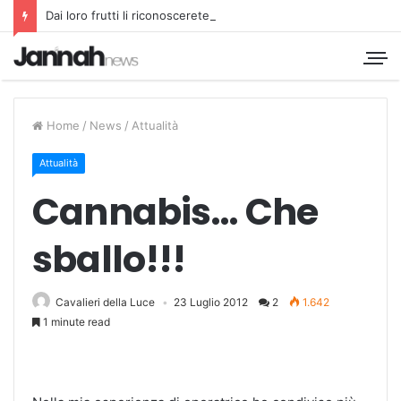
Dai loro frutti li riconoscerete
Home
/
News
/
Attualità
Attualità
Cannabis… Che
sballo!!!
Cavalieri della Luce
23 Luglio 2012
2
1.642
1 minute read