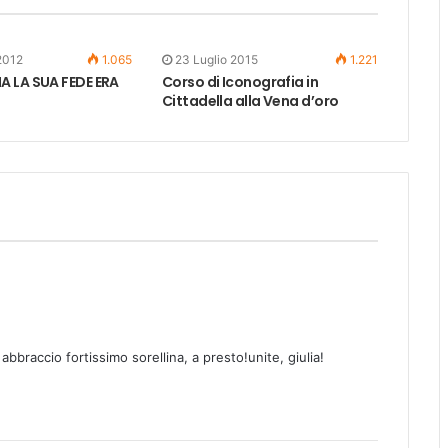
2012
1.065
23 Luglio 2015
1.221
 LA SUA FEDE ERA
Corso di Iconografia in
Cittadella alla Vena d’oro
 abbraccio fortissimo sorellina, a presto!unite, giulia!