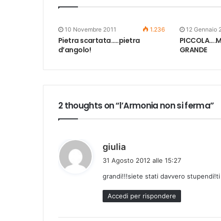
10 Novembre 2011
1.236
12 Gennaio 
Pietra scartata…..pietra
PICCOLA….MA
d’angolo!
GRANDE
2 thoughts on “l’Armonia non si ferma”
h
giulia
a
31 Agosto 2012 alle 15:27
d
grandi!!!siete stati davvero stupendi!ti
e
t
Accedi per rispondere
t
o