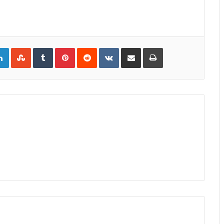
gle+
LinkedIn
StumbleUpon
Tumblr
Pinterest
Reddit
VKontakte
Share
Print
via
Email