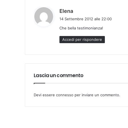
:
h
Elena
a
14 Settembre 2012 alle 22:00
d
Che bella testimonianza!
e
t
Accedi per rispondere
t
o
:
Lascia un commento
Devi essere
connesso
per inviare un commento.