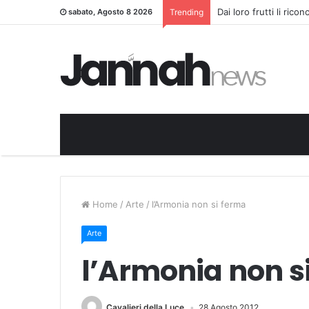
Dai loro frutti li rico
sabato, Agosto 8 2026
Trending
Home
/
Arte
/
l’Armonia non si ferma
Arte
l’Armonia non s
Cavalieri della Luce
28 Agosto 2012