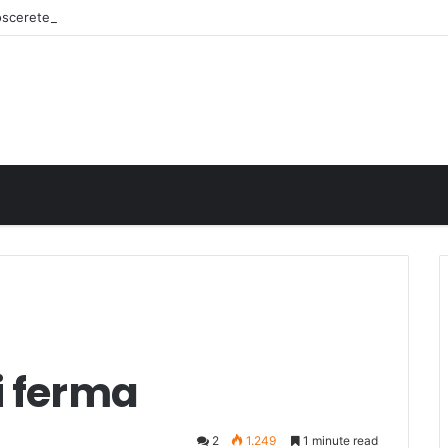
noscerete
i ferma
2
1.249
1 minute read