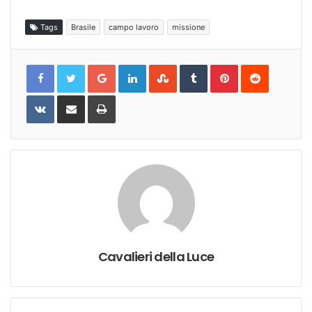
Tags
Brasile
campo lavoro
missione
Google+
LinkedIn
StumbleUpon
Tumblr
Pinterest
Reddit
VKontakte
Share
Print
via
Email
Cavalieri della Luce