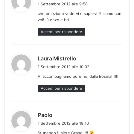
a
1 Settembre 2012 alle 9:58
d
che emozione vedervi e sapervi lì! siamo con
e
voi! lù enzo e brì
t
t
Accedi per rispondere
o
:
h
Laura Mistrello
a
1 Settembre 2012 alle 10:02
d
Vi accompagnamo pure noi dalla Bosnia!!!!!!
e
t
Accedi per rispondere
t
o
:
h
Paolo
a
1 Settembre 2012 alle 18:16
d
Stupendo !! siete Grandi !!!