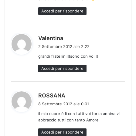
e
t
Accedi per rispondere
t
o
:
h
Valentina
a
2 Settembre 2012 alle 2:22
d
grandi fratellini!!!sono con voi!!!
e
t
Accedi per rispondere
t
o
:
h
ROSSANA
a
8 Settembre 2012 alle 0:01
d
il mio cuore è lì con tutti voi forza annina vi
e
abbraccio tutti con tanto Amore
t
t
Accedi per rispondere
o