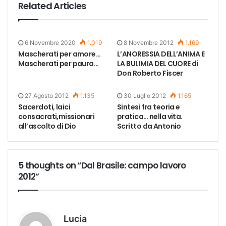
Related Articles
6 Novembre 2020
1.019
8 Novembre 2012
1.169
Mascherati per amore…
L’ANORESSIA DELL’ANIMA E
Mascherati per paura…
LA BULIMIA DEL CUORE di
Don Roberto Fiscer
27 Agosto 2012
1.135
30 Luglio 2012
1.165
Sacerdoti, laici
Sintesi fra teoria e
consacrati,missionari
pratica… nella vita.
all’ascolto di Dio
Scritto da Antonio
5 thoughts on “Dal Brasile: campo lavoro
2012”
h
Lucia