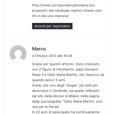
http://www.corrispondenzaromana.it/a-
proposito-del-cardinale-martini-chiedo-che-
mi-si-dia-una-risposta/
Accedi per rispondere
h
Marco
a
4 Ottobre 2012 alle 16:29
d
Grazie per questo articolo. Sono cresciuto
e
con 2 figure di riferimento: papa Giovanni
t
Paolo II e Carlo Maria Martini, mio Vescovo da
t
quando avevo 9 anni.
o
Credo che uno degli “slogan” più belli per
:
descrivere il Cardinale, sia quello utilizzato
dal sito della diocesi di Milano nella pagina
della sua biografia: “Carlo Maria Martini, una
vita per la Parola”.
In 22 anni di episcopato ha continuamente