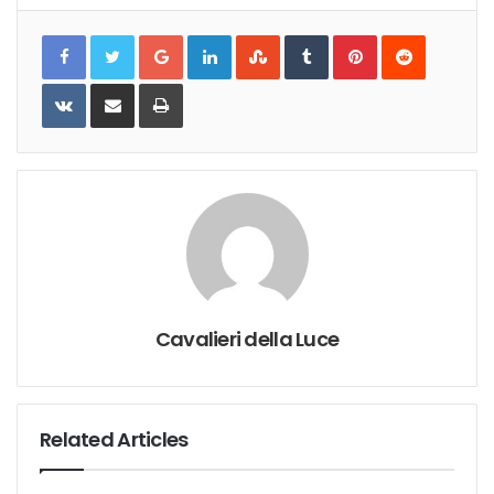
Google+
LinkedIn
StumbleUpon
Tumblr
Pinterest
Reddit
VKontakte
Share
Print
via
Email
Cavalieri della Luce
Related Articles