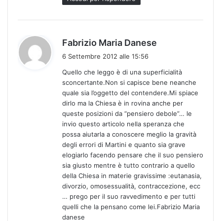
:
h
Fabrizio Maria Danese
a
6 Settembre 2012 alle 15:56
d
Quello che leggo è di una superficialità
e
sconcertante.Non si capisce bene neanche
t
quale sia l’oggetto del contendere.Mi spiace
t
dirlo ma la Chiesa è in rovina anche per
o
queste posizioni da “pensiero debole”… le
:
invio questo articolo nella speranza che
possa aiutarla a conoscere meglio la gravità
degli errori di Martini e quanto sia grave
elogiarlo facendo pensare che il suo pensiero
sia giusto mentre è tutto contrario a quello
della Chiesa in materie gravissime :eutanasia,
divorzio, omosessualità, contraccezione, ecc
… prego per il suo ravvedimento e per tutti
quelli che la pensano come lei.Fabrizio Maria
danese