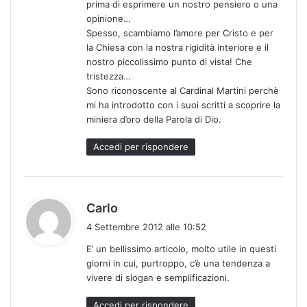
prima di esprimere un nostro pensiero o una
o
opinione…
:
Spesso, scambiamo l’amore per Cristo e per
la Chiesa con la nostra rigidità interiore e il
nostro piccolissimo punto di vista! Che
tristezza…
Sono riconoscente al Cardinal Martini perchè
mi ha introdotto con i suoi scritti a scoprire la
miniera d’oro della Parola di Dio.
Accedi per rispondere
h
Carlo
a
4 Settembre 2012 alle 10:52
d
E’ un bellissimo articolo, molto utile in questi
e
giorni in cui, purtroppo, c’è una tendenza a
t
vivere di slogan e semplificazioni.
t
o
Accedi per rispondere