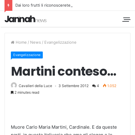
Dai loro frutti li riconoscerete
Home
/
News
/
Evangelizzazione
Evangelizzazione
Martini conteso…
Cavalieri della Luce
3 Settembre 2012
4
1.052
2 minutes read
Muore Carlo Maria Martini, Cardinale. E da queste
parti, in questa italiuccia che ama gli slogan e le