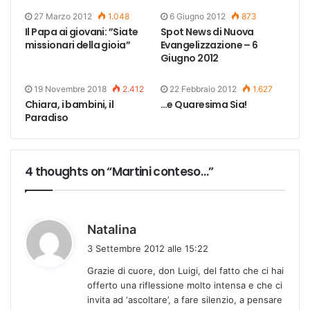
27 Marzo 2012
1.048
6 Giugno 2012
873
Il Papa ai giovani: ”Siate
Spot News di Nuova
missionari della gioia”
Evangelizzazione – 6
Giugno 2012
19 Novembre 2018
2.412
22 Febbraio 2012
1.627
Chiara, i bambini, il
…e Quaresima Sia!
Paradiso
4 thoughts on “Martini conteso…”
h
Natalina
a
3 Settembre 2012 alle 15:22
d
Grazie di cuore, don Luigi, del fatto che ci hai
e
offerto una riflessione molto intensa e che ci
t
invita ad ‘ascoltare’, a fare silenzio, a pensare
t