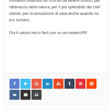
momento divenuto un ricordo da tenere stretto, per
l’abbraccio della natura, per il più splendido dei cieli
stellati, per la sensazione di casa anche quando ne
ero lontano.
Ora ti saluto ma lo farò con un arrivederci!!!!!
Google+
LinkedIn
StumbleUpon
Tumblr
Pinterest
Reddit
VKontakte
Share
Print
via
Email