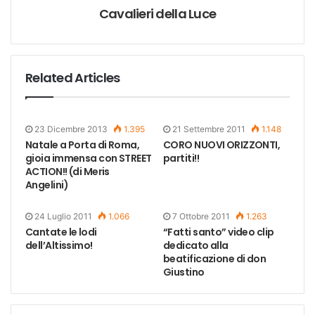
Cavalieri della Luce
Related Articles
23 Dicembre 2013
1.395
21 Settembre 2011
1.148
Natale a Porta di Roma,
CORO NUOVI ORIZZONTI,
gioia immensa con STREET
partiti!!
ACTION!! (di Meris
Angelini)
24 Luglio 2011
1.066
7 Ottobre 2011
1.263
Cantate le lodi
“Fatti santo” video clip
dell’Altissimo!
dedicato alla
beatificazione di don
Giustino