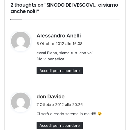
2 thoughts on “SINODO DEI VESCOVI… ci siamo
anche noi!!”
h
Alessandro Anelli
a
5 Ottobre 2012 alle 16:08
d
evvai Elena, siamo tutti con voi
e
Dio vi benedica
t
t
Accedi per rispondere
o
:
h
don Davide
a
7 Ottobre 2012 alle 20:26
d
Ci sarò e credo saremo in molti!!!
e
t
Accedi per rispondere
t