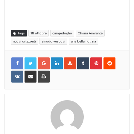
Tags
18 ottobre
campidoglio
Chiara Amirante
nuovi orizzonti
sinodo vescovi
una bella notizia
Google+
LinkedIn
StumbleUpon
Tumblr
Pinterest
Reddit
VKontakte
Share
Print
via
Email