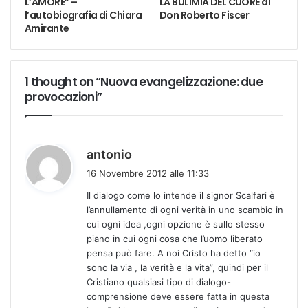
L’AMORE” –
LA BULIMIA DEL CUORE di
l’autobiografia di Chiara
Don Roberto Fiscer
Amirante
1 thought on “Nuova evangelizzazione: due
provocazioni”
h
antonio
a
16 Novembre 2012 alle 11:33
d
Il dialogo come lo intende il signor Scalfari è
e
l’annullamento di ogni verità in uno scambio in
t
cui ogni idea ,ogni opzione è sullo stesso
t
piano in cui ogni cosa che l’uomo liberato
o
pensa può fare. A noi Cristo ha detto “io
:
sono la via , la verità e la vita”, quindi per il
Cristiano qualsiasi tipo di dialogo-
comprensione deve essere fatta in questa