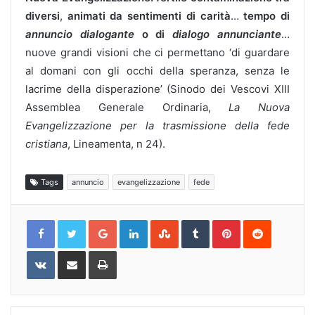
diversi
,
animati da sentimenti di carità
…
tempo di
annuncio dialogante
o di
dialogo annunciante
…
nuove grandi visioni che ci permettano ‘di guardare
al domani con gli occhi della speranza, senza le
lacrime della disperazione’ (Sinodo dei Vescovi XIII
Assemblea Generale Ordinaria,
La Nuova
Evangelizzazione
per la trasmissione della fede
cristiana
, Lineamenta, n 24).
Tags
annuncio
evangelizzazione
fede
Google+
LinkedIn
StumbleUpon
Tumblr
Pinterest
Reddit
VKontakte
Share
Print
via
Email