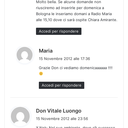
Molto bella. Se alcune domande non
e
riusciremo ad inserirle per domenica a
t
Bologna le inseriamo domani a Radio Maria
t
alle 15,10 dove ci sarà ospite Chiara Amirante.
o
:
Accedi per rispondere
h
Maria
a
15 Novembre 2012 alle 17:36
d
Grazie Don ci vediamo domenicaaaaaa !!!!
e
t
t
Accedi per rispondere
o
:
h
Don Vitale Luongo
a
15 Novembre 2012 alle 23:56
d
X Nek: Nel suo ambiente, dove c’è successo,