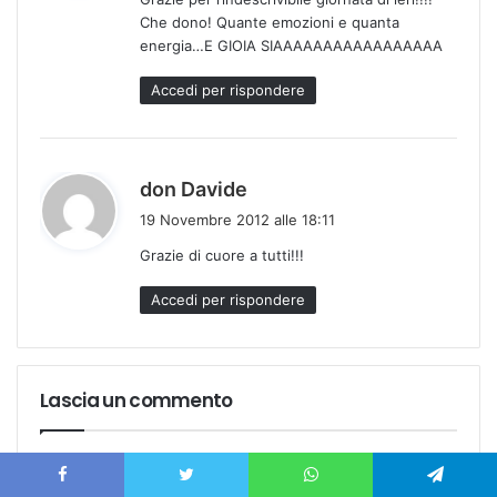
e
Che dono! Quante emozioni e quanta
t
energia…E GIOIA SIAAAAAAAAAAAAAAAAA
t
o
Accedi per rispondere
:
h
don Davide
a
19 Novembre 2012 alle 18:11
d
Grazie di cuore a tutti!!!
e
t
Accedi per rispondere
t
o
:
Lascia un commento
Devi essere
connesso
per inviare un commento.