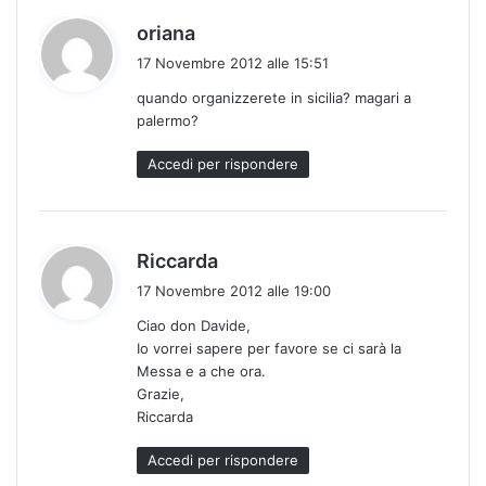
h
oriana
a
17 Novembre 2012 alle 15:51
d
quando organizzerete in sicilia? magari a
e
palermo?
t
t
Accedi per rispondere
o
:
h
Riccarda
a
17 Novembre 2012 alle 19:00
d
Ciao don Davide,
e
Io vorrei sapere per favore se ci sarà la
t
Messa e a che ora.
t
Grazie,
o
Riccarda
:
Accedi per rispondere