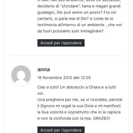
e
desiderio di “sfondare”, fama e magari grandi
t
guadagni, Dio può avere un posto? Fra voi
t
cantanti, si parla mai di Dio? e come lei lo
o
testimonia all’interno di un ambiente , che noi
:
da fuori possiamo solo immaginare?
Accedi per rispondere
h
anna
a
16 Novembre 2012 alle 12:05
d
Ciao a tutti! Un abbraccio a Chiara e a tutti
e
voi.
t
Una preghiera per me, se vi ricordate, perchè
t
il Signore mi regali la sua Gioia e mi manifesti
o
la Sua volontà e soprattutto che io la capisca
:
e non la confonda con la mia. GRAZIE!!!
Accedi per rispondere