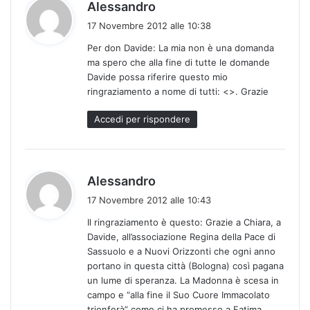
h
Alessandro
a
17 Novembre 2012 alle 10:38
d
Per don Davide: La mia non è una domanda
e
ma spero che alla fine di tutte le domande
t
Davide possa riferire questo mio
t
ringraziamento a nome di tutti: <>. Grazie
o
:
Accedi per rispondere
h
Alessandro
a
17 Novembre 2012 alle 10:43
d
Il ringraziamento è questo: Grazie a Chiara, a
e
Davide, all’associazione Regina della Pace di
t
Sassuolo e a Nuovi Orizzonti che ogni anno
t
portano in questa città (Bologna) così pagana
o
un lume di speranza. La Madonna è scesa in
:
campo e “alla fine il Suo Cuore Immacolato
trionferà” come ci ha promesso a Fatima.