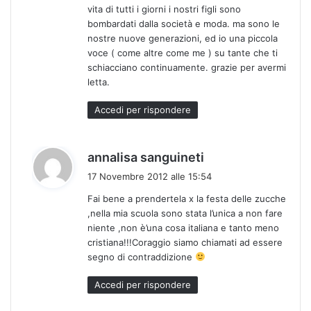
vita di tutti i giorni i nostri figli sono
bombardati dalla società e moda. ma sono le
nostre nuove generazioni, ed io una piccola
voce ( come altre come me ) su tante che ti
schiacciano continuamente. grazie per avermi
letta.
Accedi per rispondere
h
annalisa sanguineti
a
17 Novembre 2012 alle 15:54
d
Fai bene a prendertela x la festa delle zucche
e
,nella mia scuola sono stata l’unica a non fare
t
niente ,non è’una cosa italiana e tanto meno
t
cristiana!!!Coraggio siamo chiamati ad essere
o
segno di contraddizione
:
Accedi per rispondere