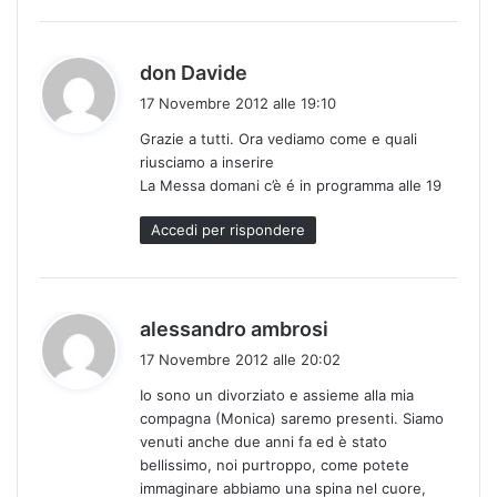
h
don Davide
a
17 Novembre 2012 alle 19:10
d
Grazie a tutti. Ora vediamo come e quali
e
riusciamo a inserire
t
La Messa domani c’è é in programma alle 19
t
o
Accedi per rispondere
:
h
alessandro ambrosi
a
17 Novembre 2012 alle 20:02
d
Io sono un divorziato e assieme alla mia
e
compagna (Monica) saremo presenti. Siamo
t
venuti anche due anni fa ed è stato
t
bellissimo, noi purtroppo, come potete
o
immaginare abbiamo una spina nel cuore,