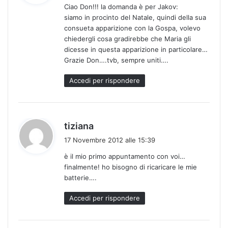
Ciao Don!!! la domanda è per Jakov:
e
siamo in procinto del Natale, quindi della sua
t
consueta apparizione con la Gospa, volevo
t
chiedergli cosa gradirebbe che Maria gli
o
dicesse in questa apparizione in particolare…
:
Grazie Don….tvb, sempre uniti….
Accedi per rispondere
h
tiziana
a
17 Novembre 2012 alle 15:39
d
è il mio primo appuntamento con voi…
e
finalmente! ho bisogno di ricaricare le mie
t
batterie….
t
o
Accedi per rispondere
: