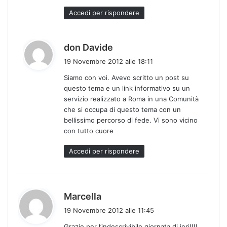
Accedi per rispondere
h
don Davide
a
19 Novembre 2012 alle 18:11
d
Siamo con voi. Avevo scritto un post su
e
questo tema e un link informativo su un
t
servizio realizzato a Roma in una Comunità
t
che si occupa di questo tema con un
o
bellissimo percorso di fede. Vi sono vicino
:
con tutto cuore
Accedi per rispondere
h
Marcella
a
19 Novembre 2012 alle 11:45
d
Grazie per l’indescrivibile giornata di ieri!!!!