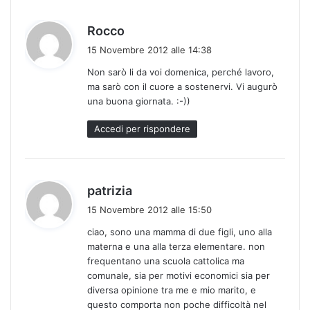
h
Rocco
a
15 Novembre 2012 alle 14:38
d
Non sarò li da voi domenica, perché lavoro,
e
ma sarò con il cuore a sostenervi. Vi augurò
t
una buona giornata. :-))
t
o
Accedi per rispondere
:
h
patrizia
a
15 Novembre 2012 alle 15:50
d
ciao, sono una mamma di due figli, uno alla
e
materna e una alla terza elementare. non
t
frequentano una scuola cattolica ma
t
comunale, sia per motivi economici sia per
o
diversa opinione tra me e mio marito, e
:
questo comporta non poche difficoltà nel