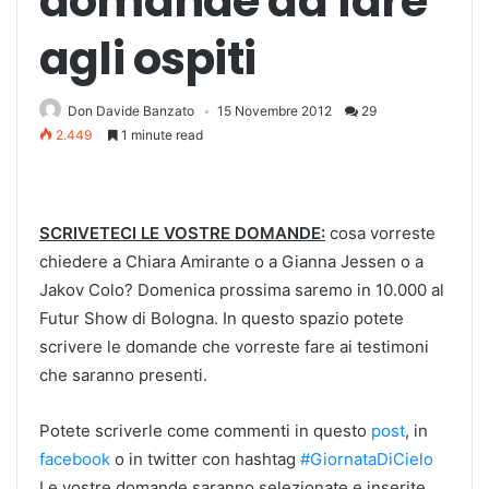
domande da fare
agli ospiti
Don Davide Banzato
15 Novembre 2012
29
2.449
1 minute read
SCRIVETECI LE VOSTRE DOMANDE:
cosa vorreste
chiedere a Chiara Amirante o a Gianna Jessen o a
Jakov Colo? Domenica prossima saremo in 10.000 al
Futur Show di Bologna. In questo spazio potete
scrivere le domande che vorreste fare ai testimoni
che saranno presenti.
Potete scriverle come commenti in questo
post
, in
facebook
o in twitter con hashtag
#GiornataDiCielo
Le vostre domande saranno selezionate e inserite