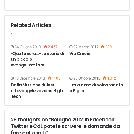
Related Articles
14 Giugno 2019
2.467
22 Marzo 2012
989
«Quella sera…» La storia di
Via Crucis
un piccolo
evangelizzatore
18 Dicembre 2013
1.103
28 Ottobre 2013
1.012
Dalla Missione di Jesi
Il mio anno di volontariato
all’evangelizzazione High
a Piglio
Tech
29 thoughts on “Bologna 2012: In Facebook
Twitter e CdL potete scrivere le domande da
fare agli ospiti”