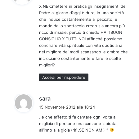
d
X NEK:mettere in pratica gli insegnamenti del
e
Padre al giorno d’oggi è dura, in una società
t
che induce costantemente al peccato, e il
t
mondo dello spettacolo credo sia ancora più
o
ricco di insidie, perciò ti chiedo HAI 1BUON
:
CONSIGLIO X TUTTI NOI affinchè possiamo
conciliare vita spirituale con vita quotidiana
nel migliore dei modi scansando le ombre che
incrociamo costantemente e fare le scelte
migliori?
Accedi per rispondere
h
sara
a
15 Novembre 2012 alle 18:24
d
..e che effetto ti fa cantare ogni volta a
e
migliaia di persone una canzone ispirata
t
all’inno alla gioia (rif .SE NON AMI) ?
t