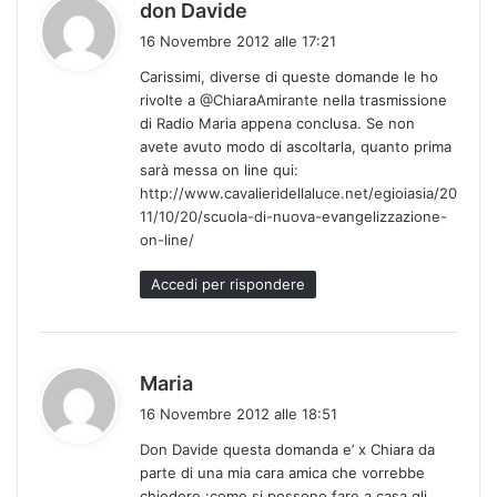
h
don Davide
a
16 Novembre 2012 alle 17:21
d
Carissimi, diverse di queste domande le ho
e
rivolte a
@ChiaraAmirante
nella trasmissione
t
di Radio Maria appena conclusa. Se non
t
avete avuto modo di ascoltarla, quanto prima
o
sarà messa on line qui:
:
http://www.cavalieridellaluce.net/egioiasia/20
11/10/20/scuola-di-nuova-evangelizzazione-
on-line/
Accedi per rispondere
h
Maria
a
16 Novembre 2012 alle 18:51
d
Don Davide questa domanda e’ x Chiara da
e
parte di una mia cara amica che vorrebbe
t
chiedere :come si possono fare a casa gli