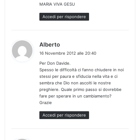
MARIA VIVA GESU
Accedi per rispondere
h
Alberto
a
16 Novembre 2012 alle 20:40
d
Per Don Davide.
e
Spesso le difficoltà ci fanno chiudere in noi
t
stessi per paura e sfiducia nella vita e ci
t
sembra che Dio non ascolti le nostre
o
preghiere. Quale primo passo si dovrebbe
:
fare per sperare in un cambiamento?
Grazie
Accedi per rispondere