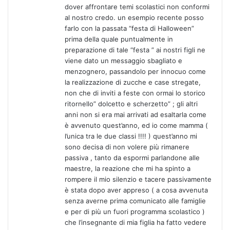
dover affrontare temi scolastici non conformi
al nostro credo. un esempio recente posso
farlo con la passata “festa di Halloween”
prima della quale puntualmente in
preparazione di tale “festa ” ai nostri figli ne
viene dato un messaggio sbagliato e
menzognero, passandolo per innocuo come
la realizzazione di zucche e case stregate,
non che di inviti a feste con ormai lo storico
ritornello” dolcetto e scherzetto” ; gli altri
anni non si era mai arrivati ad esaltarla come
è avvenuto quest’anno, ed io come mamma (
l’unica tra le due classi !!!! ) quest’anno mi
sono decisa di non volere più rimanere
passiva , tanto da espormi parlandone alle
maestre, la reazione che mi ha spinto a
rompere il mio silenzio e tacere passivamente
è stata dopo aver appreso ( a cosa avvenuta
senza averne prima comunicato alle famiglie
e per di più un fuori programma scolastico )
che l’insegnante di mia figlia ha fatto vedere