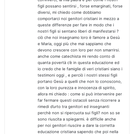
figli possano sentirsi , forse emarginati, forse
diversi, mi chiedo come dobbiamo
comportarci noi genitori cristiani in mezzo a
queste differenze per fare in modo che i
nostri figli si sentano liberi di manifestarsi ?
ciò che noi insegnamo loro è l’amore a Gesù
e Maria, oggi più che mai sappiamo che
devono crescere con loro per non smarrirsi.
anche come catechista mi rendo conto di
quanta povertà c’è in questa educazione ed
io credo che le famiglie di veri cristiani siano i
testimoni oggi , e perciò i nostri stessi figli
portano Gesù a quelli che non lo conoscono,
con la loro purezza e innocenza di spirito,
allora mi chiedo : come si può intervenire per
far fermare questi ostacoli senza ricorrere a
rimedi d’urto tra genitori ed insegnanti
perchè non si ripercuota sui figli? non so se
sono riuscita a spiegarmi. è difficile anche
per noi genitori riuscire a dare la corretta
educazione cristiana sapendo che poi nella