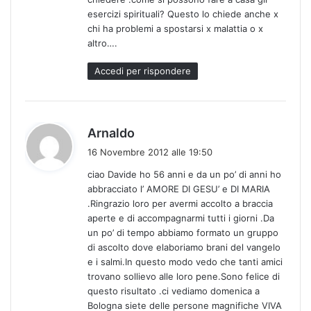
t
esercizi spirituali? Questo lo chiede anche x
o
chi ha problemi a spostarsi x malattia o x
:
altro….
Accedi per rispondere
h
Arnaldo
a
16 Novembre 2012 alle 19:50
d
ciao Davide ho 56 anni e da un po’ di anni ho
e
abbracciato l’ AMORE DI GESU’ e DI MARIA
t
.Ringrazio loro per avermi accolto a braccia
t
aperte e di accompagnarmi tutti i giorni .Da
o
un po’ di tempo abbiamo formato un gruppo
:
di ascolto dove elaboriamo brani del vangelo
e i salmi.In questo modo vedo che tanti amici
trovano sollievo alle loro pene.Sono felice di
questo risultato .ci vediamo domenica a
Bologna siete delle persone magnifiche VIVA