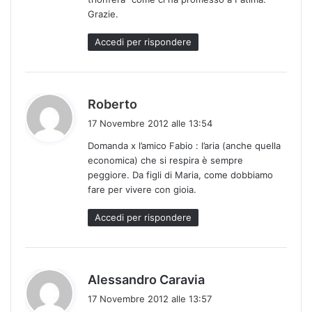
Grazie.
Accedi per rispondere
h
Roberto
a
17 Novembre 2012 alle 13:54
d
Domanda x l’amico Fabio : l’aria (anche quella
e
economica) che si respira è sempre
t
peggiore. Da figli di Maria, come dobbiamo
t
fare per vivere con gioia.
o
:
Accedi per rispondere
h
Alessandro Caravia
a
17 Novembre 2012 alle 13:57
d