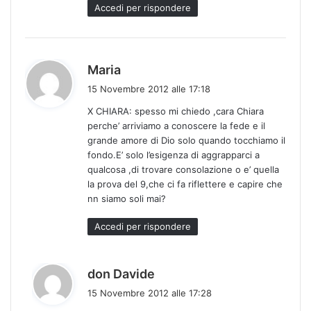
o
Accedi per rispondere
:
h
Maria
a
15 Novembre 2012 alle 17:18
d
X CHIARA: spesso mi chiedo ,cara Chiara
e
perche’ arriviamo a conoscere la fede e il
t
grande amore di Dio solo quando tocchiamo il
t
fondo.E’ solo l’esigenza di aggrapparci a
o
qualcosa ,di trovare consolazione o e’ quella
:
la prova del 9,che ci fa riflettere e capire che
nn siamo soli mai?
Accedi per rispondere
h
don Davide
a
15 Novembre 2012 alle 17:28
d