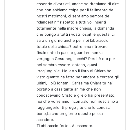
:
essendo divorziati, anche se riteniamo di dire
che non abbiamo colpe per il fallimento dei
nostri matrimoni, ci sentiamo sempre dei
“clandestini” rispetto a tutti voi inseriti
totalmente nella madre chiesa, la domanda
che pongo a tutti i vostri ospiti è questa: ci
sarà un giorno anche per noi l’abbraccio
totale della chiesa? potremmo ritrovare
finalmente la pace e guardare senza
vergogna Gesù negli occhi? Perchè ora per
noi sembra essere lontano, quasi
irragiungibile. Ho letto il libro di Chiara ho
visto quanto ha fatto per andare a cercare gli
ultimi, i più lontani. Carissima Chiara tu hai
portato a casa tante anime che non
conoscevano Cristo e glielo hai presentato,
noi che vorremmo incontralo non riusciamo a
raggiungerlo, ti prego , tu che lo conosci
bene,fa che un giorno questo possa
accadere.
Ti abbraccio forte . Alessandro.