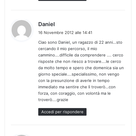
h
Daniel
a
16 Novembre 2012 alle 14:41
d
Ciao sono Daniel, un ragazzo di 22 anni…sto
e
cercando il mio percorso, il mio
t
cammino….difficile da comprendere …. cerco
t
risposte che non riesco a trovare….le cerco
o
da molto tempo e spero che domenica sia un
:
giorno speciale….specialissimo, non vengo
con la presunzione di averle in tempo
immediato ma sentire che lì troverò…con
forza, con coraggio, con volontà ma le
troverò….grazie
Accedi per rispondere