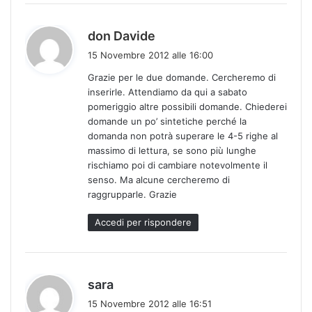
h
don Davide
a
15 Novembre 2012 alle 16:00
d
Grazie per le due domande. Cercheremo di
e
inserirle. Attendiamo da qui a sabato
t
pomeriggio altre possibili domande. Chiederei
t
domande un po’ sintetiche perché la
o
domanda non potrà superare le 4-5 righe al
:
massimo di lettura, se sono più lunghe
rischiamo poi di cambiare notevolmente il
senso. Ma alcune cercheremo di
raggrupparle. Grazie
Accedi per rispondere
h
sara
a
15 Novembre 2012 alle 16:51