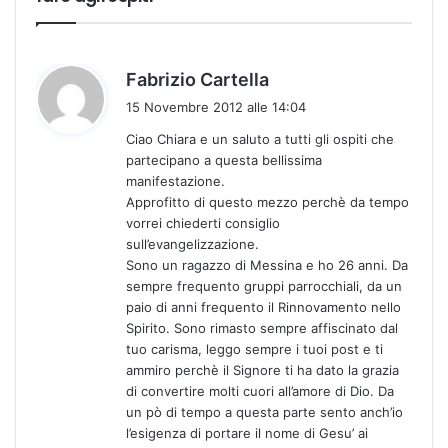
h
Fabrizio Cartella
a
15 Novembre 2012 alle 14:04
d
Ciao Chiara e un saluto a tutti gli ospiti che
e
partecipano a questa bellissima
t
manifestazione.
t
Approfitto di questo mezzo perchè da tempo
o
vorrei chiederti consiglio
:
sull’evangelizzazione.
Sono un ragazzo di Messina e ho 26 anni. Da
sempre frequento gruppi parrocchiali, da un
paio di anni frequento il Rinnovamento nello
Spirito. Sono rimasto sempre affiscinato dal
tuo carisma, leggo sempre i tuoi post e ti
ammiro perchè il Signore ti ha dato la grazia
di convertire molti cuori all’amore di Dio. Da
un pò di tempo a questa parte sento anch’io
l’esigenza di portare il nome di Gesu’ ai