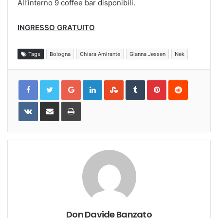
All’interno 9 coffee bar disponibili.
INGRESSO GRATUITO
Tags
Bologna
Chiara Amirante
Gianna Jessen
Nek
Google+
LinkedIn
StumbleUpon
Tumblr
Pinterest
Reddit
VKontakte
Share
Print
via
Email
Don Davide Banzato