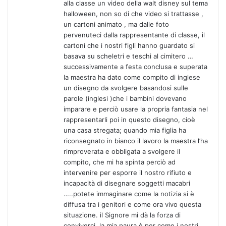
alla classe un video della walt disney sul tema
halloween, non so di che video si trattasse ,
un cartoni animato , ma dalle foto
pervenuteci dalla rappresentante di classe, il
cartoni che i nostri figli hanno guardato si
basava su scheletri e teschi al cimitero …
successivamente a festa conclusa e superata
la maestra ha dato come compito di inglese
un disegno da svolgere basandosi sulle
parole (inglesi )che i bambini dovevano
imparare e perciò usare la propria fantasia nel
rappresentarli poi in questo disegno, cioè
una casa stregata; quando mia figlia ha
riconsegnato in bianco il lavoro la maestra l’ha
rimproverata e obbligata a svolgere il
compito, che mi ha spinta perciò ad
intervenire per esporre il nostro rifiuto e
incapacità di disegnare soggetti macabri
…..potete immaginare come la notizia si è
diffusa tra i genitori e come ora vivo questa
situazione. il Signore mi dà la forza di
conviverci, la mia paura è per come i nostri