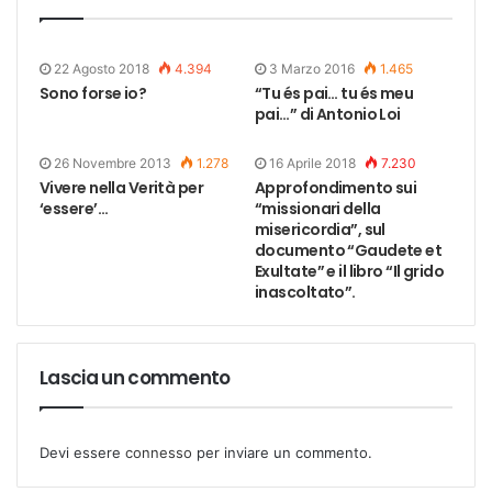
22 Agosto 2018
4.394
3 Marzo 2016
1.465
Sono forse io?
“Tu és pai… tu és meu
pai…” di Antonio Loi
26 Novembre 2013
1.278
16 Aprile 2018
7.230
Vivere nella Verità per
Approfondimento sui
‘essere’…
“missionari della
misericordia”, sul
documento “Gaudete et
Exultate” e il libro “Il grido
inascoltato”.
Lascia un commento
Devi essere
connesso
per inviare un commento.