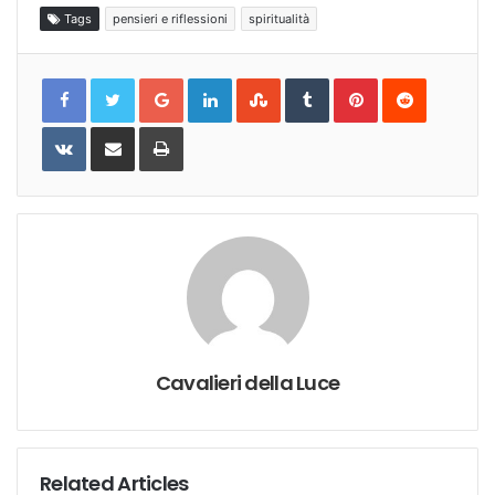
Tags
pensieri e riflessioni
spiritualità
Google+
LinkedIn
StumbleUpon
Tumblr
Pinterest
Reddit
VKontakte
Share
Print
via
Email
Cavalieri della Luce
Related Articles