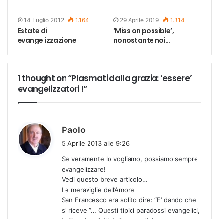
14 Luglio 2012
1.164
29 Aprile 2019
1.314
Estate di
‘Mission possible’,
evangelizzazione
nonostante noi…
1 thought on “Plasmati dalla grazia: ‘essere’
evangelizzatori !”
h
Paolo
a
5 Aprile 2013 alle 9:26
d
Se veramente lo vogliamo, possiamo sempre
e
evangelizzare!
t
Vedi questo breve articolo…
t
Le meraviglie dell’Amore
o
San Francesco era solito dire: “E’ dando che
:
si riceve!”… Questi tipici paradossi evangelici,