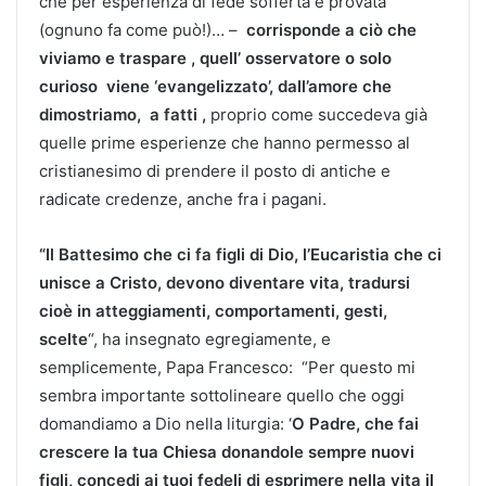
che per esperienza di fede sofferta e provata
(ognuno fa come può!)… –
corrisponde a ciò che
viviamo e traspare , quell’ osservatore o solo
curioso viene ‘evangelizzato’, dall’amore che
dimostriamo, a fatti ,
proprio come succedeva già
quelle prime esperienze che hanno permesso al
cristianesimo di prendere il posto di antiche e
radicate credenze, anche fra i pagani.
“Il Battesimo che ci fa figli di Dio, l’Eucaristia che ci
unisce a Cristo,
devono diventare vita, tradursi
cioè in atteggiamenti, comportamenti, gesti,
scelte
“, ha insegnato egregiamente, e
semplicemente, Papa Francesco: “Per questo mi
sembra importante sottolineare quello che oggi
domandiamo a Dio nella liturgia: ‘
O Padre, che fai
crescere la tua Chiesa donandole sempre nuovi
figli, concedi ai tuoi fedeli di esprimere nella vita il