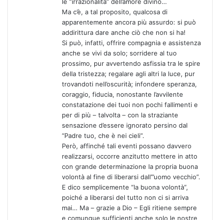
le “irrazionalità” dell’amore divino…
Ma c’è, a tal proposito, qualcosa di
apparentemente ancora più assurdo: si può
addirittura dare anche ciò che non si ha!
Si può, infatti, offrire compagnia e assistenza
anche se vivi da solo; sorridere al tuo
prossimo, pur avvertendo asfissia tra le spire
della tristezza; regalare agli altri la luce, pur
trovandoti nell’oscurità; infondere speranza,
coraggio, fiducia, nonostante l’avvilente
constatazione dei tuoi non pochi fallimenti e
per di più – talvolta – con la straziante
sensazione d’essere ignorato persino dal
“Padre tuo, che è nei cieli”.
Però, affinché tali eventi possano davvero
realizzarsi, occorre anzitutto mettere in atto
con grande determinazione la propria buona
volontà al fine di liberarsi dall’”uomo vecchio”.
E dico semplicemente “la buona volontà”,
poiché a liberarsi del tutto non ci si arriva
mai… Ma – grazie a Dio – Egli ritiene sempre
e comunque sufficienti anche solo le nostre