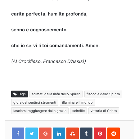
carità perfecta,
humiltà profonda,
senno e cognoscemento
che io servi li toi comandamenti.
Amen.
(Al Crocifisso, Francesco D’Assisi)
Tags
animati dalla linfa dello Spirito
fiaccole dello Spirito
gioia del sentirsi strumenti
illuminare il mondo
lasciarsi raggiungere dalla grazia
scintille
vittoria di Cristo
Google+
LinkedIn
StumbleUpon
Tumblr
Pinterest
Reddit