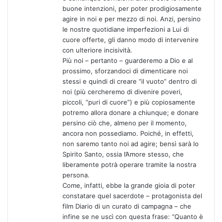
buone intenzioni, per poter prodigiosamente
agire in noi e per mezzo di noi. Anzi, persino
le nostre quotidiane imperfezioni a Lui di
cuore offerte, gli danno modo di intervenire
con ulteriore incisività.
Più noi – pertanto – guarderemo a Dio e al
prossimo, sforzandoci di dimenticare noi
stessi e quindi di creare “il vuoto” dentro di
noi (più cercheremo di divenire poveri,
piccoli, “puri di cuore”) e più copiosamente
potremo allora donare a chiunque; e donare
persino ciò che, almeno per il momento,
ancora non possediamo. Poiché, in effetti,
non saremo tanto noi ad agire; bensì sarà lo
Spirito Santo, ossia l’Amore stesso, che
liberamente potrà operare tramite la nostra
persona.
Come, infatti, ebbe la grande gioia di poter
constatare quel sacerdote – protagonista del
film Diario di un curato di campagna – che
infine se ne uscì con questa frase: “Quanto è