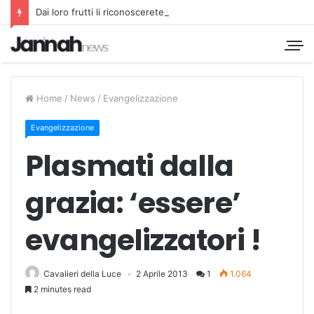
Dai loro frutti li riconoscerete
Home
/
News
/
Evangelizzazione
Evangelizzazione
Plasmati dalla
grazia: ‘essere’
evangelizzatori !
Cavalieri della Luce
2 Aprile 2013
1
1.064
2 minutes read