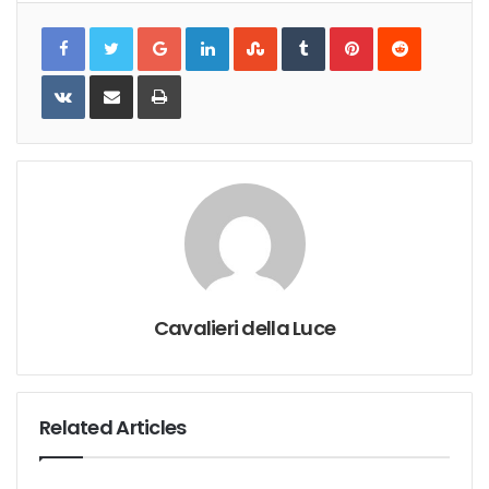
Google+
LinkedIn
StumbleUpon
Tumblr
Pinterest
Reddit
VKontakte
Share
Print
via
Email
Cavalieri della Luce
Related Articles