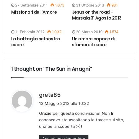
27 Settembre 2011
1.073
31 Ottobre 2013
981
Missionari dell’Amore
Jesus on the road –
Marsala 31 Agosto 2013
11 Febbraio 2012
1.032
20 Marzo 2019
1.574
La battaglia nel nostro
Un amore capace di
cuore
sfamare il cuore
1 thought on “The Sun in Anagni”
h
greta85
a
13 Maggio 2013 alle 16:32
d
Grazie per questa condivisione! Non li
e
conoscevo sto ascoltando le tracce sul sito,
t
una bella scoperta :-))
t
o
Accedi per rispondere