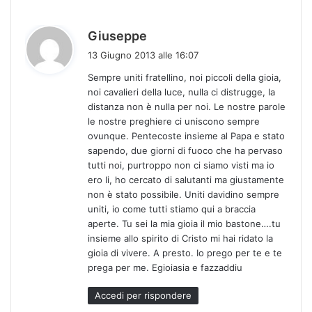
h
Giuseppe
a
13 Giugno 2013 alle 16:07
d
Sempre uniti fratellino, noi piccoli della gioia,
e
noi cavalieri della luce, nulla ci distrugge, la
t
distanza non è nulla per noi. Le nostre parole
t
le nostre preghiere ci uniscono sempre
o
ovunque. Pentecoste insieme al Papa e stato
:
sapendo, due giorni di fuoco che ha pervaso
tutti noi, purtroppo non ci siamo visti ma io
ero li, ho cercato di salutanti ma giustamente
non è stato possibile. Uniti davidino sempre
uniti, io come tutti stiamo qui a braccia
aperte. Tu sei la mia gioia il mio bastone….tu
insieme allo spirito di Cristo mi hai ridato la
gioia di vivere. A presto. Io prego per te e te
prega per me. Egioiasia e fazzaddiu
Accedi per rispondere