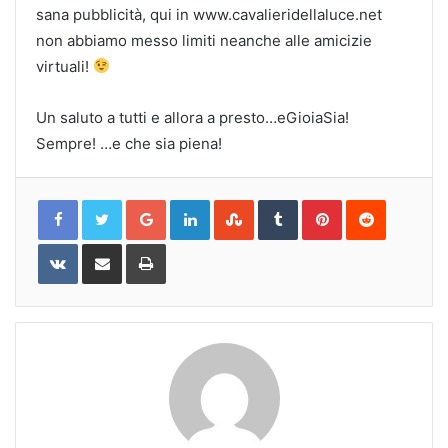
sana pubblicità, qui in www.cavalieridellaluce.net
non abbiamo messo limiti neanche alle amicizie
virtuali!
Un saluto a tutti e allora a presto…eGioiaSia!
Sempre! …e che sia piena!
Google+
LinkedIn
StumbleUpon
Tumblr
Pinterest
Reddit
VKontakte
Share
Print
via
Email