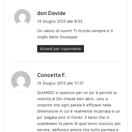
h
don Davide
a
14 Giugno 2013 alle 8:52
d
Un saluto di cuore! Ti ricordo sempre e ti
e
voglio bene Giuseppe
t
t
Accedi per rispondere
o
:
h
Concetta F.
a
15 Giugno 2013 alle 17:37
d
QUANDO si sparisce per un po’ è perchè la
e
volontà di Dio chiede ben altro…sino a
t
scoprire che ogni parola è efficace nella
t
dimensione in cui è realmente incarnata e un
o
po’ ‘pagata sino in fondo’. Il bene che ci
:
scambiamo fa parte di quel dono ricevuto per
servire, dell’unico amore che tutto permea e