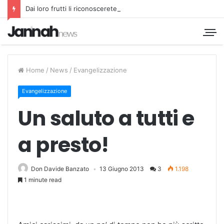
Dai loro frutti li riconoscerete
Home
/
News
/
Evangelizzazione
Evangelizzazione
Un saluto a tutti e
a presto!
Don Davide Banzato
13 Giugno 2013
3
1.198
1 minute read