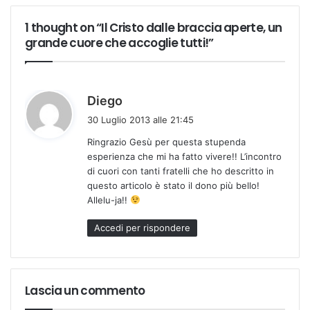
1 thought on “Il Cristo dalle braccia aperte, un
grande cuore che accoglie tutti!”
h
Diego
a
30 Luglio 2013 alle 21:45
d
Ringrazio Gesù per questa stupenda
e
esperienza che mi ha fatto vivere!! L’incontro
t
di cuori con tanti fratelli che ho descritto in
t
questo articolo è stato il dono più bello!
o
Allelu-ja!!
:
Accedi per rispondere
Lascia un commento