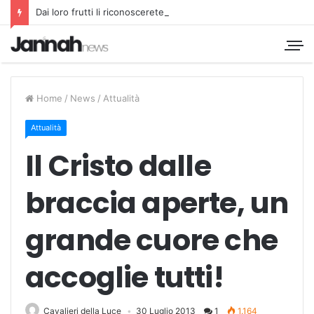
Dai loro frutti li riconoscerete
Home
/
News
/
Attualità
Attualità
Il Cristo dalle
braccia aperte, un
grande cuore che
accoglie tutti!
Cavalieri della Luce
30 Luglio 2013
1
1.164