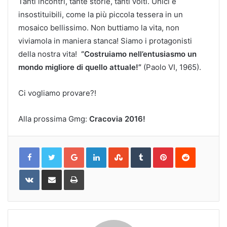
Tanti incontri, tante storie, tanti volti. Unici e
insostituibili, come la più piccola tessera in un
mosaico bellissimo. Non buttiamo la vita, non
viviamola in maniera stanca! Siamo i protagonisti
della nostra vita!
“Costruiamo nell’entusiasmo un
mondo migliore di quello attuale!”
(Paolo VI, 1965).
Ci vogliamo provare?!
Alla prossima Gmg:
Cracovia 2016!
Google+
LinkedIn
StumbleUpon
Tumblr
Pinterest
Reddit
VKontakte
Share
Print
via
Email