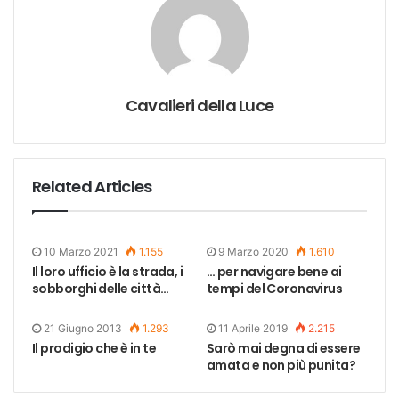
Cavalieri della Luce
Related Articles
10 Marzo 2021
1.155
9 Marzo 2020
1.610
Il loro ufficio è la strada, i
… per navigare bene ai
sobborghi delle città…
tempi del Coronavirus
21 Giugno 2013
1.293
11 Aprile 2019
2.215
Il prodigio che è in te
Sarò mai degna di essere
amata e non più punita?