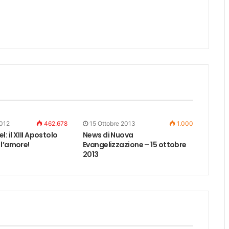
2012
462.678
15 Ottobre 2013
1.000
: il XIII Apostolo
News di Nuova
 l’amore!
Evangelizzazione – 15 ottobre
2013