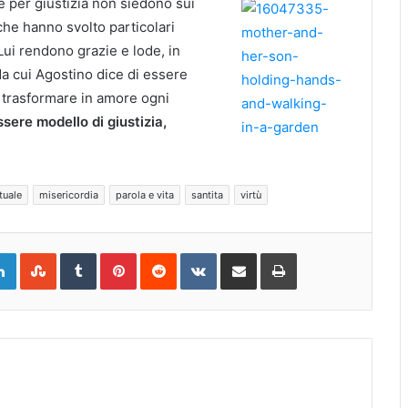
 e per giustizia non siedono sui
o che hanno svolto particolari
 Lui rendono grazie e lode, in
da cui Agostino dice di essere
 a trasformare in amore ogni
sere modello di giustizia,
tuale
misericordia
parola e vita
santita
virtù
gle+
LinkedIn
StumbleUpon
Tumblr
Pinterest
Reddit
VKontakte
Share
Print
via
Email