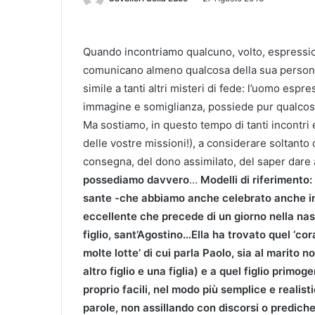
Quando incontriamo qualcuno, volto, espressioni
comunicano almeno qualcosa della sua persona…Q
simile a tanti
altri misteri di fede: l’uomo espre
immagine e somiglianza, possiede pur qualcosa
Ma sostiamo, in questo tempo di tanti incontri e 
delle vostre missioni!), a considerare soltanto 
consegna, del dono assimilato, del saper dare a
possediamo davvero
…
Modelli di riferimento:
sante -che abbiamo anche celebrato anche in
eccellente che precede di un giorno nella nasci
figlio, sant’Agostino…Ella ha trovato quel ‘co
molte lotte’ di cui parla Paolo, sia al marito n
altro figlio e una figlia) e a quel figlio primog
proprio facili, nel modo più semplice e reali
parole, non assillando con discorsi o predich