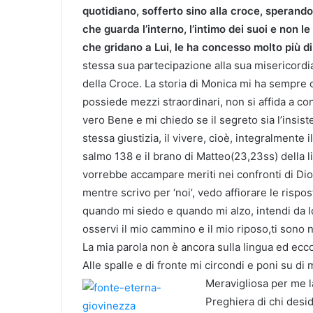
quotidiano, sofferto sino alla croce, sperand
che guarda l’interno, l’intimo dei suoi e non l
che gridano a Lui, le ha concesso molto più d
stessa sua partecipazione alla sua misericordi
della Croce. La storia di Monica mi ha sempr
possiede mezzi straordinari, non si affida a co
vero Bene e mi chiedo se il segreto sia l’insis
stessa giustizia, il vivere, cioè, integralmente
salmo 138 e il brano di Matteo(23,23ss) della li
vorrebbe accampare meriti nei confronti di Dio
mentre scrivo per ‘noi’, vedo affiorare le rispo
quando mi siedo e quando mi alzo, intendi da lo
osservi il mio cammino e il mio riposo,ti sono n
La mia parola non è ancora sulla lingua ed ecco,
Alle spalle e di fronte mi circondi e poni su di
Meravigliosa per me l
Preghiera di chi desi