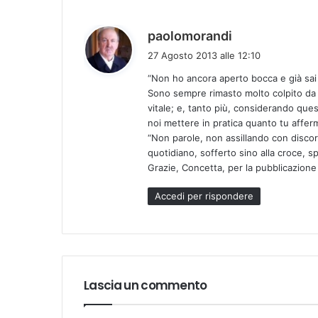
h
paolomorandi
a
27 Agosto 2013 alle 12:10
d
“Non ho ancora aperto bocca e già sai 
e
Sono sempre rimasto molto colpito da 
t
vitale; e, tanto più, considerando qu
t
noi mettere in pratica quanto tu affer
o
“Non parole, non assillando con discor
:
quotidiano, sofferto sino alla croce,
Grazie, Concetta, per la pubblicazione 
Accedi per rispondere
Lascia un commento