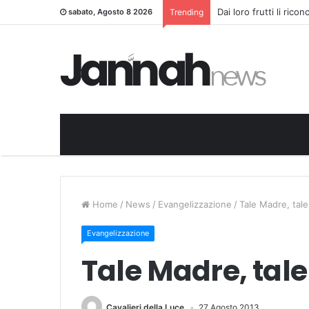
Dai loro frutti li rico
sabato, Agosto 8 2026
Trending
Home
/
News
/
Evangelizzazione
/
Tale Madre, tale
Evangelizzazione
Tale Madre, tale
Cavalieri della Luce
27 Agosto 2013