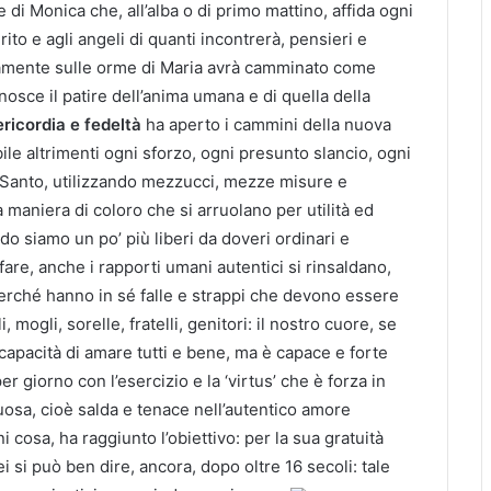
e di Monica che, all’alba o di primo mattino, affida ogni
ito e agli angeli di quanti incontrerà, pensieri e
amente sulle orme di Maria avrà camminato come
osce il patire dell’anima umana e di quella della
ericordia e fedeltà
ha aperto i cammini della nuova
le altrimenti ogni sforzo, ogni presunto slancio, ogni
 il Santo, utilizzando mezzucci, mezze misure e
 maniera di coloro che si arruolano per utilità ed
o siamo un po’ più liberi da doveri ordinari e
re, anche i rapporti umani autentici si rinsaldano,
i perché hanno in sé falle e strappi che devono essere
mogli, sorelle, fratelli, genitori: il nostro cuore, se
 capacità di amare tutti e bene, ma è capace e forte
r giorno con l’esercizio e la ‘virtus’ che è forza in
osa, cioè salda e tenace nell’autentico amore
i cosa, ha raggiunto l’obiettivo: per la sua gratuità
i si può ben dire, ancora, dopo oltre 16 secoli:
tale