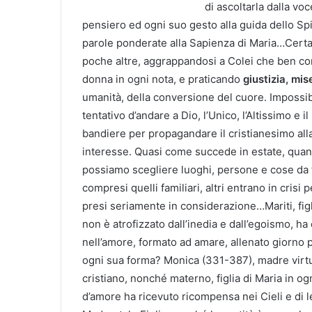
di ascoltarla dalla voc
pensiero ed ogni suo gesto alla guida dello Spir
parole ponderate alla Sapienza di Maria…Cert
poche altre, aggrappandosi a Colei che ben con
donna in ogni nota, e praticando
giustizia, mis
umanità, della conversione del cuore. Impossibi
tentativo d’andare a Dio, l’Unico, l’Altissimo e
bandiere per propagandare il cristianesimo alla
interesse. Quasi come succede in estate, quand
possiamo scegliere luoghi, persone e cose da fa
compresi quelli familiari, altri entrano in cris
presi seriamente in considerazione…Mariti, figli, 
non è atrofizzato dall’inedia e dall’egoismo, ha
nell’amore, formato ad amare, allenato giorno pe
ogni sua forma? Monica (331-387), madre virtu
cristiano, nonché materno, figlia di Maria in ogn
d’amore ha ricevuto ricompensa nei Cieli e di le