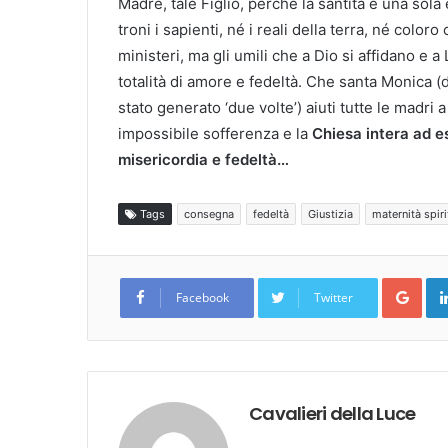
Madre, tale Figlio, perché la santità è una sola
troni i sapienti, né i reali della terra, né color
ministeri, ma gli umili che a Dio si affidano e a
totalità di amore e fedeltà. Che santa Monica (
stato generato ‘due volte’) aiuti tutte le madri
impossibile sofferenza e la
Chiesa intera ad es
misericordia e fedeltà…
Tags
consegna
fedeltà
Giustizia
maternità spiri
Goo
Facebook
Twitter
Cavalieri della Luce