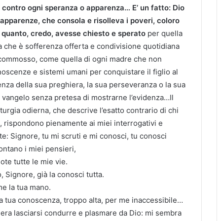
o contro ogni speranza o apparenza… E’ un fatto: Dio
e apparenze, che consola e risolleva i poveri, coloro
i quanto, credo, avesse chiesto e sperato
per quella
a che è sofferenza offerta e condivisione quotidiana
e commosso, come quella di ogni madre che non
noscenze e sistemi umani per conquistare il figlio al
tenza della sua preghiera, la sua perseveranza o la sua
 il vangelo senza pretesa di mostrarne l’evidenza…Il
turgia odierna, che descrive l’esatto contrario di chi
, rispondono pienamente ai miei interrogativi e
ste: Signore, tu mi scruti e mi conosci, tu conosci
ntano i miei pensieri,
ote tutte le mie vie.
 Signore, già la conosci tutta.
 me la tua mano.
a tua conoscenza, troppo alta, per me inaccessibile…
dera lasciarsi condurre e plasmare da Dio: mi sembra