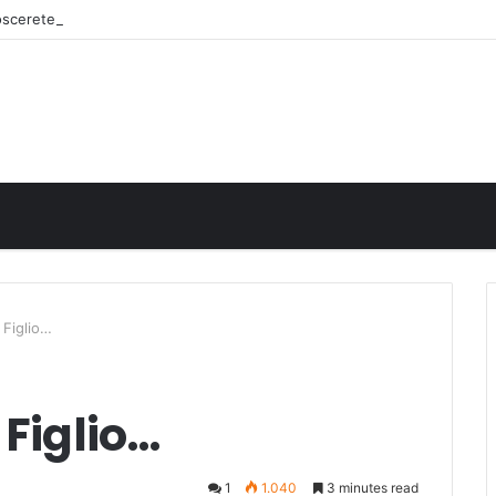
noscerete
 Figlio…
 Figlio…
1
1.040
3 minutes read