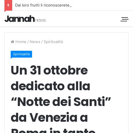
Dai loro frutti li riconoscerete
Home
/
News
/
Spiritualità
Spiritualità
Un 31 ottobre
dedicato alla
“Notte dei Santi”
da Venezia a