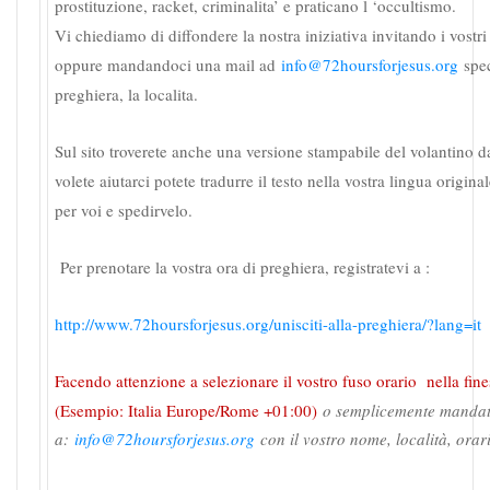
prostituzione, racket, criminalita’ e praticano l ‘occultismo.
Vi chiediamo di diffondere la nostra iniziativa invitando i vostri c
oppure mandandoci una mail ad
info@72hoursforjesus.org
spec
preghiera, la localita.
Sul sito troverete anche una versione stampabile del volantino da 
volete aiutarci potete tradurre il testo nella vostra lingua origi
per voi e spedirvelo.
Per prenotare la vostra ora di preghiera, registratevi a :
http://www.72hoursforjesus.org/unisciti-alla-preghiera/?lang=it
Facendo attenzione a selezionare il vostro fuso orario nella fines
(Esempio: Italia Europe/Rome +01:00)
o semplicemente mandat
a:
info@72hoursforjesus.org
con il vostro nome, località, orar