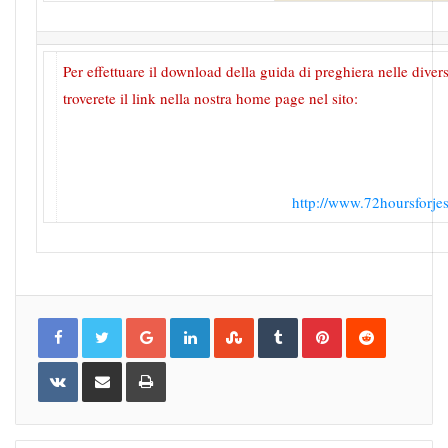
Per effettuare il download della guida di preghiera nelle diver
troverete il link nella nostra home page nel sito:
http://www.72hoursforje
Google+
LinkedIn
StumbleUpon
Tumblr
Pinterest
Reddit
VKontakte
Share
Print
via
Email