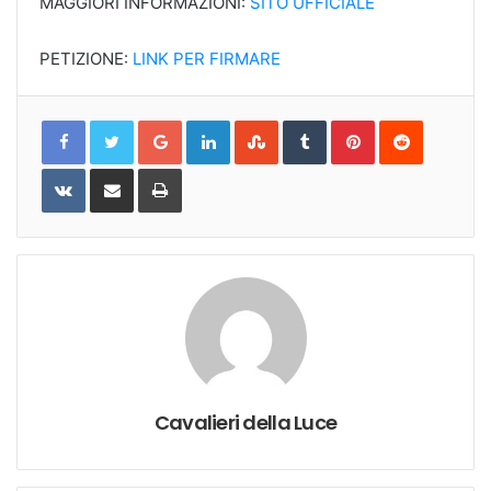
MAGGIORI INFORMAZIONI:
SITO UFFICIALE
PETIZIONE:
LINK PER FIRMARE
Google+
LinkedIn
StumbleUpon
Tumblr
Pinterest
Reddit
VKontakte
Share
Print
via
Email
Cavalieri della Luce