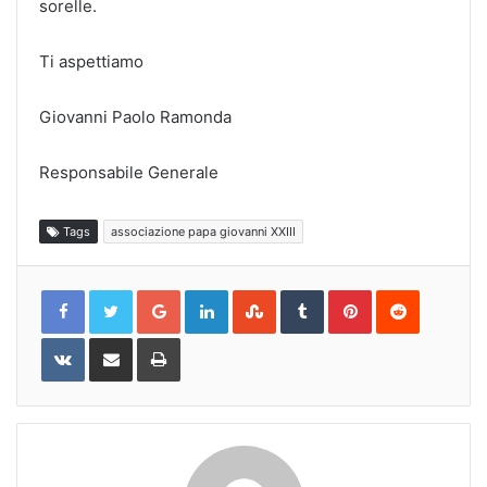
sorelle.
Ti aspettiamo
Giovanni Paolo Ramonda
Responsabile Generale
Tags
associazione papa giovanni XXIII
Google+
LinkedIn
StumbleUpon
Tumblr
Pinterest
Reddit
VKontakte
Share
Print
via
Email