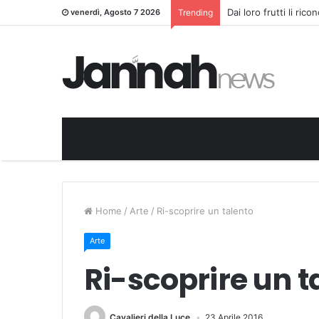
Dai loro frutti li ric
venerdì, Agosto 7 2026
Trending
Home
/
Arte
/
Ri-scoprire un talento
Arte
Ri-scoprire un t
Cavalieri della Luce
23 Aprile 2016