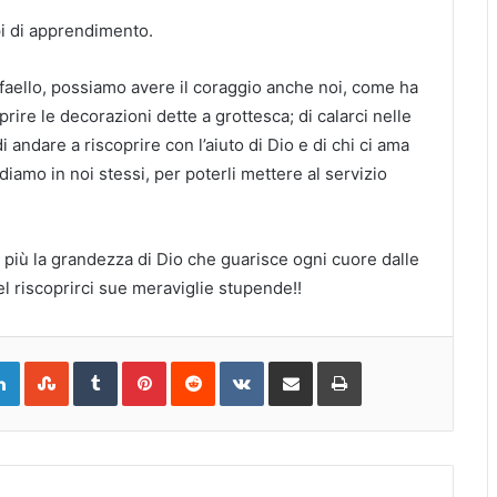
mpi di apprendimento.
ffaello, possiamo avere il coraggio anche noi, come ha
prire le decorazioni dette a grottesca; di calarci nelle
andare a riscoprire con l’aiuto di Dio e di chi ci ama
iamo in noi stessi, per poterli mettere al servizio
 più la grandezza di Dio che guarisce ogni cuore dalle
del riscoprirci sue meraviglie stupende!!
gle+
LinkedIn
StumbleUpon
Tumblr
Pinterest
Reddit
VKontakte
Share
Print
via
Email