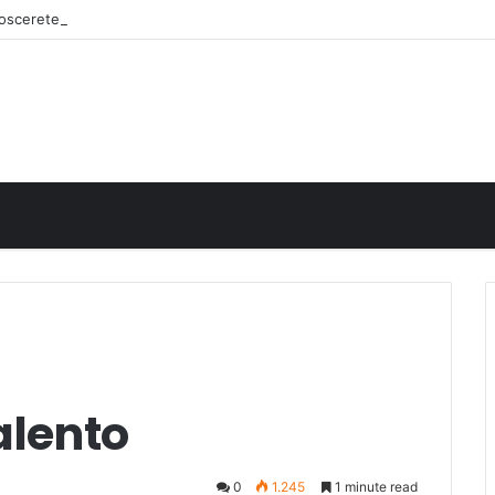
onoscerete
alento
0
1.245
1 minute read