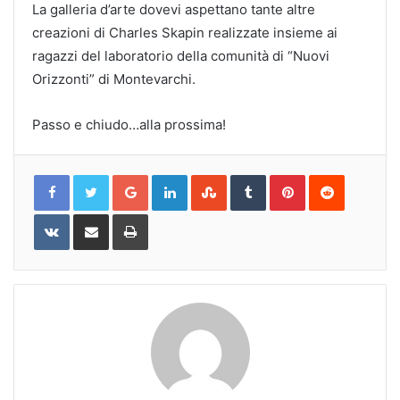
La galleria d’arte dovevi aspettano tante altre
creazioni di Charles Skapin realizzate insieme ai
ragazzi del laboratorio della comunità di “Nuovi
Orizzonti” di Montevarchi.
Passo e chiudo…alla prossima!
Google+
LinkedIn
StumbleUpon
Tumblr
Pinterest
Reddit
VKontakte
Share
Print
via
Email