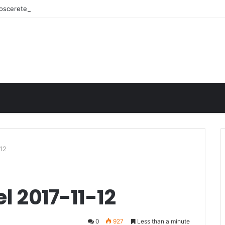
onoscerete
-12
l 2017-11-12
0
927
Less than a minute