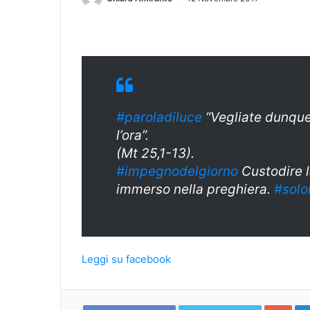
#paroladiluce
“Vegliate dunque,
l’ora”.
(Mt 25,1-13).
#impegnodelgiorno
Custodire l
immerso nella preghiera.
#solo
Leggi su facebook
Goo