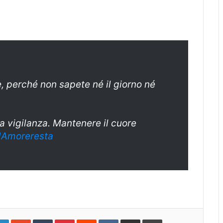
 perché non sapete né il giorno né
a vigilanza. Mantenere il cuore
lAmoreresta
gle+
LinkedIn
StumbleUpon
Tumblr
Pinterest
Reddit
VKontakte
Share
Print