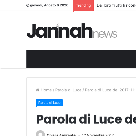
Dai loro frutti li ric
giovedì, Agosto 6 2026
Trending
Home
/
Parola di Luce
/
Parola di Luce del 2017-11
Parola di Luce
Parola di Luce de
Chiara Amirante
12 Novembre 2017