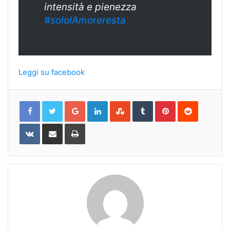
intensità e pienezza
#sololAmoreresta
Leggi su facebook
Google+
LinkedIn
StumbleUpon
Tumblr
Pinterest
Reddit
VKontakte
Share
Print
via
Email