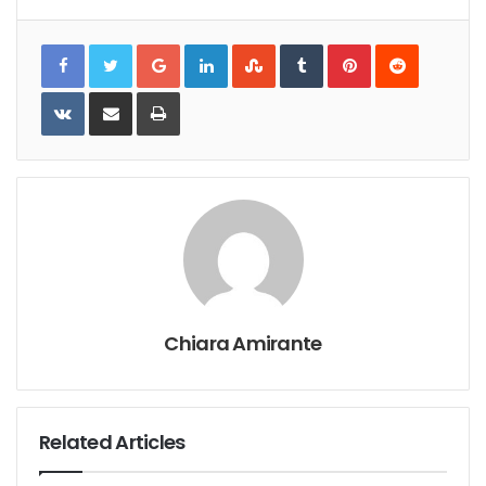
Google+
LinkedIn
StumbleUpon
Tumblr
Pinterest
Reddit
VKontakte
Share
Print
via
Email
Chiara Amirante
Related Articles